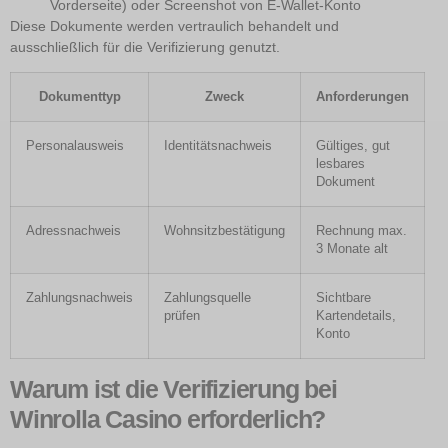
Vorderseite) oder Screenshot von E-Wallet-Konto
Diese Dokumente werden vertraulich behandelt und
ausschließlich für die Verifizierung genutzt.
Dokumenttyp
Zweck
Anforderungen
Personalausweis
Identitätsnachweis
Gültiges, gut
lesbares
Dokument
Adressnachweis
Wohnsitzbestätigung
Rechnung max.
3 Monate alt
Zahlungsnachweis
Zahlungsquelle
Sichtbare
prüfen
Kartendetails,
Konto
Warum ist die Verifizierung bei
Winrolla Casino erforderlich?