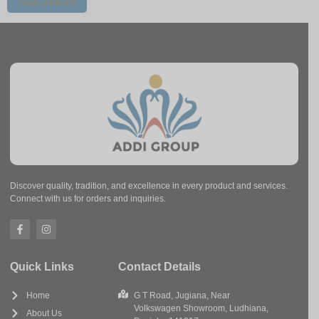
Discover quality, tradition, and excellence in every product and services.
Connect with us for orders and inquiries.
Quick Links
Contact Details
Home
G T Road, Jugiana, Near
Volkswagen Showroom, Ludhiana,
About Us