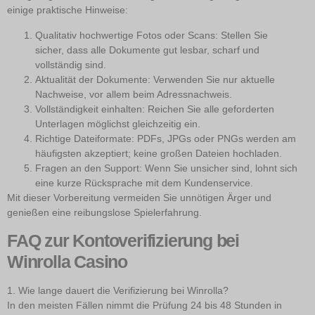
einige praktische Hinweise:
Qualitativ hochwertige Fotos oder Scans: Stellen Sie
sicher, dass alle Dokumente gut lesbar, scharf und
vollständig sind.
Aktualität der Dokumente: Verwenden Sie nur aktuelle
Nachweise, vor allem beim Adressnachweis.
Vollständigkeit einhalten: Reichen Sie alle geforderten
Unterlagen möglichst gleichzeitig ein.
Richtige Dateiformate: PDFs, JPGs oder PNGs werden am
häufigsten akzeptiert; keine großen Dateien hochladen.
Fragen an den Support: Wenn Sie unsicher sind, lohnt sich
eine kurze Rücksprache mit dem Kundenservice.
Mit dieser Vorbereitung vermeiden Sie unnötigen Ärger und
genießen eine reibungslose Spielerfahrung.
FAQ zur Kontoverifizierung bei
Winrolla Casino
1. Wie lange dauert die Verifizierung bei Winrolla?
In den meisten Fällen nimmt die Prüfung 24 bis 48 Stunden in