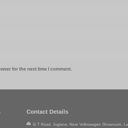
wser for the next time I comment.
s
Contact Details
G T Road, Jugiana, Near Volkswagen Showroom, Lu