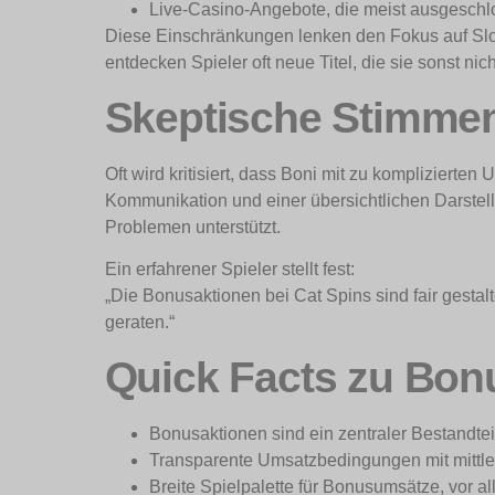
Live-Casino-Angebote, die meist ausgeschl
Diese Einschränkungen lenken den Fokus auf Slo
entdecken Spieler oft neue Titel, die sie sonst nich
Skep­tische Stimme
Oft wird kritisiert, dass Boni mit zu kompliziert
Kommunikation und einer übersichtlichen Darstel
Problemen unterstützt.
Ein erfahrener Spieler stellt fest:
„Die Bonusaktionen bei Cat Spins sind fair gestal
geraten.“
Quick Facts zu Bon
Bonusaktionen sind ein zentraler Bestandtei
Transparente Umsatzbedingungen mit mittle
Breite Spielpalette für Bonusumsätze, vor al