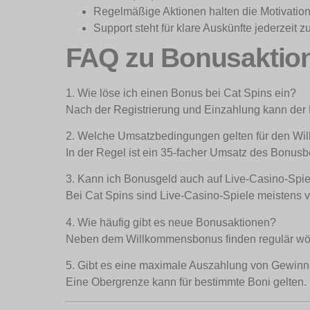
Regelmäßige Aktionen halten die Motivation
Support steht für klare Auskünfte jederzeit z
FAQ zu Bonusaktion
1. Wie löse ich einen Bonus bei Cat Spins ein?
Nach der Registrierung und Einzahlung kann der 
2. Welche Umsatzbedingungen gelten für den W
In der Regel ist ein 35-facher Umsatz des Bonusbe
3. Kann ich Bonusgeld auch auf Live-Casino-Spi
Bei Cat Spins sind Live-Casino-Spiele meistens
4. Wie häufig gibt es neue Bonusaktionen?
Neben dem Willkommensbonus finden regulär wöch
5. Gibt es eine maximale Auszahlung von Gewin
Eine Obergrenze kann für bestimmte Boni gelten