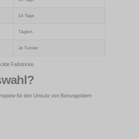
14 Tage
Täglich
Je Turnier
kte Fallstricke.
swahl?
schspiele für den Umsatz von Bonusgeldern