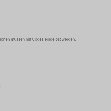
ktionen müssen mit Codes eingelöst werden.
.