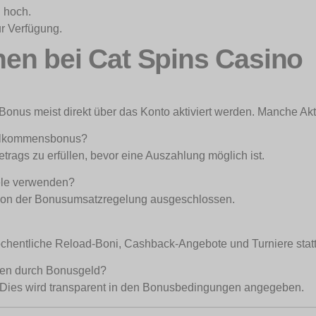
 hoch.
ur Verfügung.
en bei Cat Spins Casino
Bonus meist direkt über das Konto aktiviert werden. Manche A
illkommensbonus?
trags zu erfüllen, bevor eine Auszahlung möglich ist.
ele verwenden?
 von der Bonusumsatzregelung ausgeschlossen.
entliche Reload-Boni, Cashback-Angebote und Turniere statt
nen durch Bonusgeld?
. Dies wird transparent in den Bonusbedingungen angegeben.