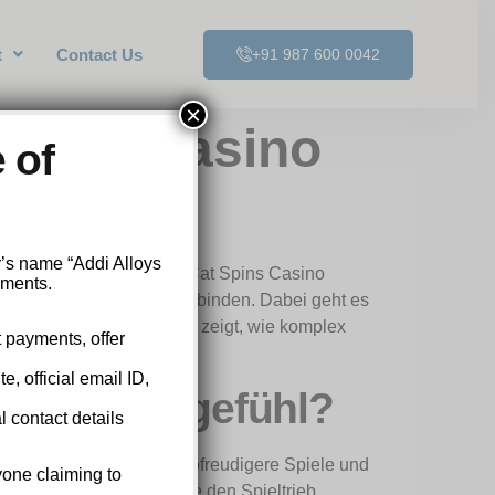
t
Contact Us
+91 987 600 0042
×
 Spins Casino
 of
y’s name “Addi Alloys
n das Spielerlebnis bei Cat Spins Casino
yments.
eistern und langfristig zu binden. Dabei geht es
die
Website von Cat Spins
zeigt, wie komplex
t payments, offer
, official email ID,
das Spielgefühl?
l contact details
sondern ermöglichen risikofreudigere Spiele und
yone claiming to
egelmäßige Aktionen, die den Spieltrieb