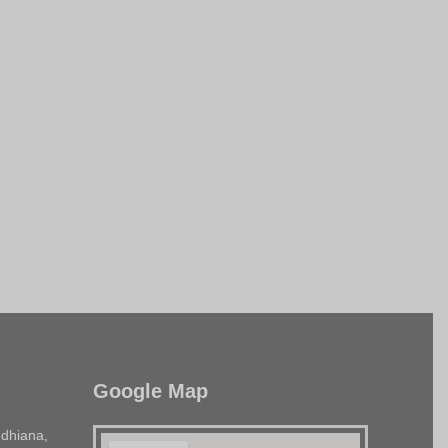
Google Map
dhiana,