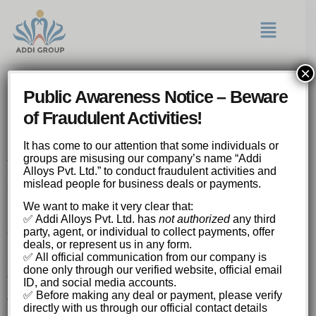
×
Welche
Public Awareness Notice – Beware
Glücksspielstrategien
of Fraudulent Activities!
passen zu Intense Casino?
It has come to our attention that some individuals or
Als erfahrener SEO-Kopirăyter mit zehnjähriger Praxis im
groups are misusing our company’s name “Addi
Alloys Pvt. Ltd.” to conduct fraudulent activities and
iGaming-Bereich analysiere ich heute, welche
mislead people for business deals or payments.
Glücksspielstrategien am besten zu Intense Casino passen.
Diese Plattform punktet durch ein vielfältiges Angebot und
We want to make it very clear that:
maßgeschneiderte Bonusaktionen. Für Spieler ist es
✅ Addi Alloys Pvt. Ltd. has
not authorized
any third
entscheidend, die richtigen Strategien zu wählen, um den
party, agent, or individual to collect payments, offer
deals, or represent us in any form.
Spielspaß und die Gewinnchancen optimal zu kombinieren. Auf
✅ All official communication from our company is
intensecasino-de.com
finden Sie alle nötigen Informationen, um
done only through our verified website, official email
direkt loszulegen.
ID, and social media accounts.
✅ Before making any deal or payment, please verify
Warum ist die Wahl der richtigen
directly with us through our official contact details