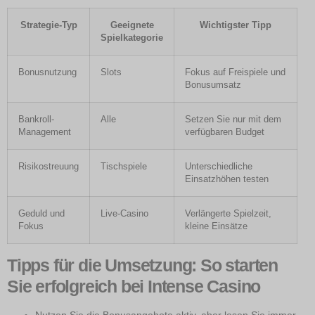
Strategie-Typ
Geeignete
Wichtigster Tipp
Spielkategorie
Bonusnutzung
Slots
Fokus auf Freispiele und
Bonusumsatz
Bankroll-
Alle
Setzen Sie nur mit dem
Management
verfügbaren Budget
Risikostreuung
Tischspiele
Unterschiedliche
Einsatzhöhen testen
Geduld und
Live-Casino
Verlängerte Spielzeit,
Fokus
kleine Einsätze
Tipps für die Umsetzung: So starten
Sie erfolgreich bei Intense Casino