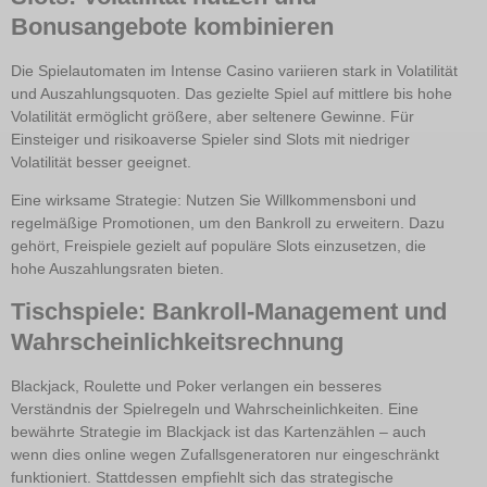
Bonusangebote kombinieren
Die Spielautomaten im Intense Casino variieren stark in Volatilität
und Auszahlungsquoten. Das gezielte Spiel auf mittlere bis hohe
Volatilität ermöglicht größere, aber seltenere Gewinne. Für
Einsteiger und risikoaverse Spieler sind Slots mit niedriger
Volatilität besser geeignet.
Eine wirksame Strategie: Nutzen Sie Willkommensboni und
regelmäßige Promotionen, um den Bankroll zu erweitern. Dazu
gehört, Freispiele gezielt auf populäre Slots einzusetzen, die
hohe Auszahlungsraten bieten.
Tischspiele: Bankroll-Management und
Wahrscheinlichkeitsrechnung
Blackjack, Roulette und Poker verlangen ein besseres
Verständnis der Spielregeln und Wahrscheinlichkeiten. Eine
bewährte Strategie im Blackjack ist das Kartenzählen – auch
wenn dies online wegen Zufallsgeneratoren nur eingeschränkt
funktioniert. Stattdessen empfiehlt sich das strategische