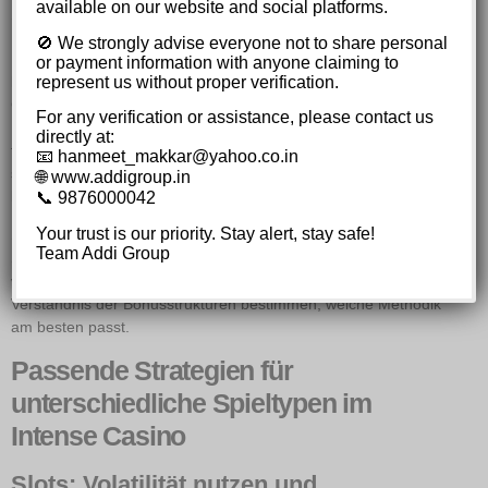
available on our website and social platforms.
Strategie so wichtig?
🚫 We strongly advise everyone not to share personal
Intense Casino bietet ein breites Spektrum an Spielen: von
or payment information with anyone claiming to
represent us without proper verification.
klassischen Slots über Tischspiele bis zum spannenden Live-
Casino. Jede Spielkategorie erfordert eine angepasste
For any verification or assistance, please contact us
Herangehensweise. Eine Strategie, die im Slot-Bereich
directly at:
funktioniert, ist selten optimal für Blackjack oder Roulette. Wer
📧 hanmeet_makkar@yahoo.co.in
seine Einsätze klug verteilt und die Bonusbedingungen
🌐 www.addigroup.in
berücksichtigt, steigert langfristig die Erfolgschancen.
📞 9876000042
Your trust is our priority. Stay alert, stay safe!
Spieler stehen vor der Herausforderung, das eigene
Team Addi Group
Spielverhalten mit den Besonderheiten von Intense Casino zu
verbinden. Das bedeutet: Erfahrung, Risikobereitschaft und das
Verständnis der Bonusstrukturen bestimmen, welche Methodik
am besten passt.
Passende Strategien für
unterschiedliche Spieltypen im
Intense Casino
Slots: Volatilität nutzen und