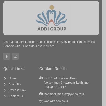
Discover quality, tradition, and excellence in every product and services.
Connect with us for orders and inquiries.
Quick Links
Contact Details
Home
G T Road, Jugiana, Near
Volkswagen Showroom, Ludhiana,
About Us
Punjab - 141017
Process Flow
hanmeet_makkar@yahoo.co.in
Contact Us
+91 987 600 0042