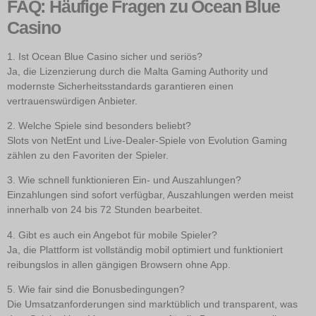
FAQ: Häufige Fragen zu Ocean Blue
Casino
1. Ist Ocean Blue Casino sicher und seriös?
Ja, die Lizenzierung durch die Malta Gaming Authority und
modernste Sicherheitsstandards garantieren einen
vertrauenswürdigen Anbieter.
2. Welche Spiele sind besonders beliebt?
Slots von NetEnt und Live-Dealer-Spiele von Evolution Gaming
zählen zu den Favoriten der Spieler.
3. Wie schnell funktionieren Ein- und Auszahlungen?
Einzahlungen sind sofort verfügbar, Auszahlungen werden meist
innerhalb von 24 bis 72 Stunden bearbeitet.
4. Gibt es auch ein Angebot für mobile Spieler?
Ja, die Plattform ist vollständig mobil optimiert und funktioniert
reibungslos in allen gängigen Browsern ohne App.
5. Wie fair sind die Bonusbedingungen?
Die Umsatzanforderungen sind marktüblich und transparent, was