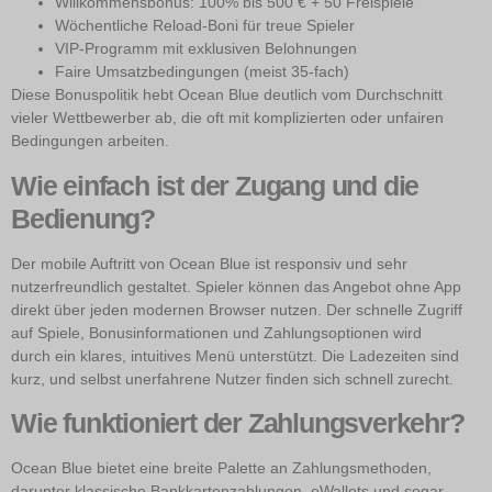
Willkommensbonus: 100% bis 500 € + 50 Freispiele
Wöchentliche Reload-Boni für treue Spieler
VIP-Programm mit exklusiven Belohnungen
Faire Umsatzbedingungen (meist 35-fach)
Diese Bonuspolitik hebt Ocean Blue deutlich vom Durchschnitt
vieler Wettbewerber ab, die oft mit komplizierten oder unfairen
Bedingungen arbeiten.
Wie einfach ist der Zugang und die
Bedienung?
Der mobile Auftritt von Ocean Blue ist responsiv und sehr
nutzerfreundlich gestaltet. Spieler können das Angebot ohne App
direkt über jeden modernen Browser nutzen. Der schnelle Zugriff
auf Spiele, Bonusinformationen und Zahlungsoptionen wird
durch ein klares, intuitives Menü unterstützt. Die Ladezeiten sind
kurz, und selbst unerfahrene Nutzer finden sich schnell zurecht.
Wie funktioniert der Zahlungsverkehr?
Ocean Blue bietet eine breite Palette an Zahlungsmethoden,
darunter klassische Bankkartenzahlungen, eWallets und sogar