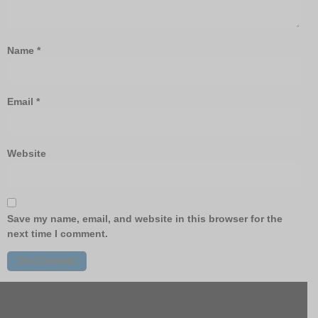
Name
*
Email
*
Website
Save my name, email, and website in this browser for the
next time I comment.