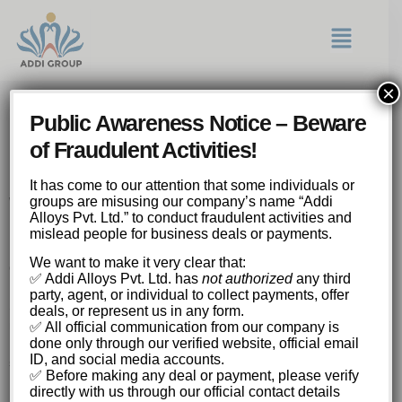
×
Was macht Ocean Blue
Public Awareness Notice – Beware
Casino zu einem attraktiven
of Fraudulent Activities!
Anbieter?
It has come to our attention that some individuals or
Warum lohnt sich ein Blick auf Ocean
groups are misusing our company’s name “Addi
Alloys Pvt. Ltd.” to conduct fraudulent activities and
Blue Casino?
mislead people for business deals or payments.
We want to make it very clear that:
Ocean Blue Casino positioniert sich als moderne iGaming-
✅ Addi Alloys Pvt. Ltd. has
not authorized
any third
Plattform, die mit einer klaren Ausrichtung auf Spielvielfalt,
party, agent, or individual to collect payments, offer
Sicherheit und Benutzerfreundlichkeit überzeugt. Für Spieler, die
deals, or represent us in any form.
nicht nur ein abwechslungsreiches Angebot, sondern auch faire
✅ All official communication from our company is
done only through our verified website, official email
Bonuskonditionen und einen zuverlässigen Zahlungsverkehr
ID, and social media accounts.
suchen, bietet
oceanblue casino
genau diese Kombination. Die
✅ Before making any deal or payment, please verify
Plattform richtet sich insbesondere an ambitionierte
directly with us through our official contact details
Freizeitspieler, die Wert auf eine transparente, sichere