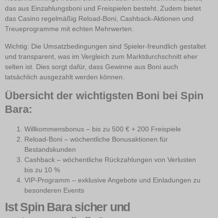
das aus Einzahlungsboni und Freispielen besteht. Zudem bietet
das Casino regelmäßig Reload-Boni, Cashback-Aktionen und
Treueprogramme mit echten Mehrwerten.
Wichtig: Die Umsatzbedingungen sind Spieler-freundlich gestaltet
und transparent, was im Vergleich zum Marktdurchschnitt eher
selten ist. Dies sorgt dafür, dass Gewinne aus Boni auch
tatsächlich ausgezahlt werden können.
Übersicht der wichtigsten Boni bei Spin
Bara:
Willkommensbonus – bis zu 500 € + 200 Freispiele
Reload-Boni – wöchentliche Bonusaktionen für
Bestandskunden
Cashback – wöchentliche Rückzahlungen von Verlusten
bis zu 10 %
VIP-Programm – exklusive Angebote und Einladungen zu
besonderen Events
Ist Spin Bara sicher und