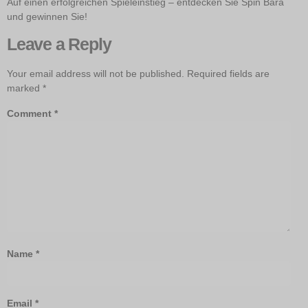
Auf einen erfolgreichen Spieleinstieg – entdecken Sie Spin Bara
und gewinnen Sie!
Leave a Reply
Your email address will not be published.
Required fields are
marked
*
Comment
*
Name
*
Email
*