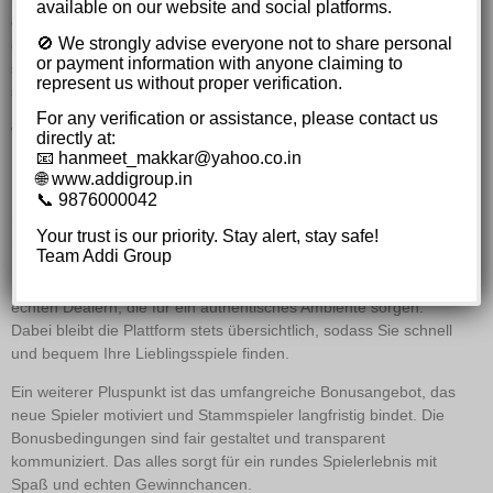
available on our website and social platforms.
erfahrene Spieler anspricht. Auf der Webseite
https://spinbara-
🚫 We strongly advise everyone not to share personal
deutsch.com/
finden Sie alle wichtigen Informationen und können
or payment information with anyone claiming to
sich direkt registrieren. Der Einstieg ist einfach, die Spielwelten
represent us without proper verification.
sind lebendig und die Gewinnmöglichkeiten attraktiv.
For any verification or assistance, please contact us
Warum Spin Bara Casino eine
directly at:
📧 hanmeet_makkar@yahoo.co.in
Entdeckung wert ist
🌐 www.addigroup.in
📞 9876000042
Spin Bara setzt auf Vielfalt und Qualität. Das Angebot umfasst
Your trust is our priority. Stay alert, stay safe!
Spielautomaten von renommierten Providern wie NetEnt,
Team Addi Group
Microgaming und Pragmatic Play. Für Fans von Live-Casino-
Erlebnissen gibt es eine breite Palette von Tischspielen mit
echten Dealern, die für ein authentisches Ambiente sorgen.
Dabei bleibt die Plattform stets übersichtlich, sodass Sie schnell
und bequem Ihre Lieblingsspiele finden.
Ein weiterer Pluspunkt ist das umfangreiche Bonusangebot, das
neue Spieler motiviert und Stammspieler langfristig bindet. Die
Bonusbedingungen sind fair gestaltet und transparent
kommuniziert. Das alles sorgt für ein rundes Spielerlebnis mit
Spaß und echten Gewinnchancen.