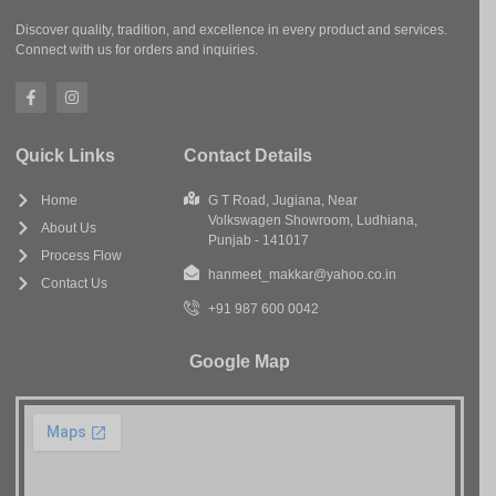
Discover quality, tradition, and excellence in every product and services.
Connect with us for orders and inquiries.
Quick Links
Contact Details
Home
G T Road, Jugiana, Near
Volkswagen Showroom, Ludhiana,
About Us
Punjab - 141017
Process Flow
hanmeet_makkar@yahoo.co.in
Contact Us
+91 987 600 0042
Google Map