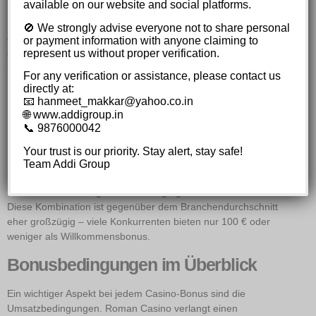
available on our website and social platforms.
Roman Casino punktet mit einem klassischen, aber vielseitigen
Bonuspaket für neue Spieler. Im Kern besteht das Angebot aus
🚫 We strongly advise everyone not to share personal
einem Einzahlungsbonus und zusätzlichen Freispielen. Damit
or payment information with anyone claiming to
represent us without proper verification.
schafft die Plattform eine attraktive Basis, um neue Kunden mit
mehr Spielzeit und besseren Chancen zu locken.
For any verification or assistance, please contact us
directly at:
Die Hauptkomponenten der aktuellen Neukundenboni sind:
📧 hanmeet_makkar@yahoo.co.in
🌐 www.addigroup.in
100 % Einzahlungsbonus bis zu 500 €: Verdopplung der
📞 9876000042
ersten Einzahlung, ideal für kleine und mittlere Einsätze.
50 Freispiele auf ausgewählte Slots: Zum Beispiel auf
Your trust is our priority. Stay alert, stay safe!
beliebte Spiele wie Book of Dead oder Razor Shark.
Team Addi Group
Keine Bonus-Codes nötig: Der Bonus wird nach
Ersteinzahlung automatisch gutgeschrieben.
Diese Kombination ist gegenüber dem Branchendurchschnitt
eher großzügig – viele Konkurrenten bieten nur 100 € oder
weniger als Willkommensbonus.
Bonusbedingungen im Überblick
Ein wichtiger Aspekt bei jedem Casino-Bonus sind die
Umsatzbedingungen. Roman Casino verlangt einen