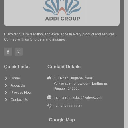
Discover quality, tradition, and excellence in every product and services.
Connect with us for orders and inquiries.
Quick Links
Contact Details
Home
G T Road, Jugiana, Near
Volkswagen Showroom, Ludhiana,
About Us
Punjab - 141017
Process Flow
hanmeet_makkar@yahoo.co.in
Contact Us
+91 987 600 0042
Google Map