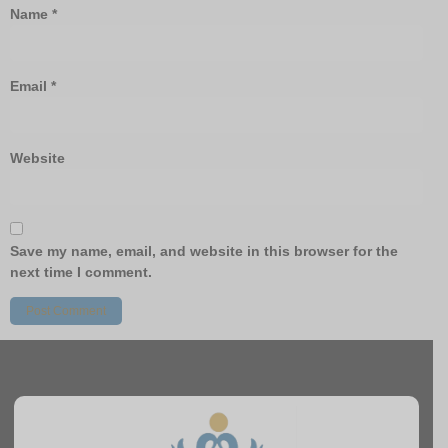
Name
*
Email
*
Website
Save my name, email, and website in this browser for the
next time I comment.