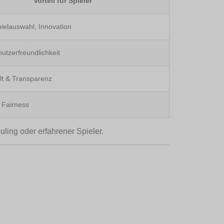
Vorteil für Spieler
ielauswahl, Innovation
utzerfreundlichkeit
lt & Transparenz
 Fairness
ling oder erfahrener Spieler.