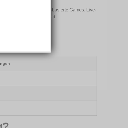
ays-Varianten und Skill-basierte Games. Live-
klusiven Tischen erweitert.
ungen
g?