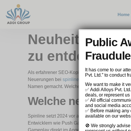
Home
Neuheiten bei S
Public A
zu entdecken?
Fraudulen
It has come to our at
Als erfahrener SEO-Kopierer im iGaming-Bereich 
Pvt. Ltd.” to conduct 
Neuerungen bei
spinline casino
im Jahr 2024. Dies
We want to make it ver
Namen gemacht. Welche Updates und Trends bringt 
✅ Addi Alloys Pvt. Ltd
deals, or represent us 
Welche neuen Spiele
✅ All official communi
and social media acco
✅ Before making any de
Spinline setzt 2024 vor allem auf eine Erweiterun
available on our websi
Entwicklern wie Push Gaming, Relax Gaming und 
🚫 We strongly advise
Gameplay direkt im Angebot.
represent us without pr