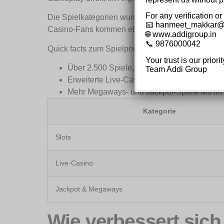
For any verification or
Die Spielkategorien wurden zudem ausgebaut: Neb
📧 hanmeet_makkar@
Casino-Fans kommen ebenfalls nicht zu kurz, den
🌐 www.addigroup.in
📞 9876000042
Quick facts zum Spielportfolio 2024:
Your trust is our priorit
Über 2.500 Spiele, inklusive neuester Auto
Team Addi Group
Erweiterte Live-Casino-Sektion mit Game 
Mehr Megaways- und Jackpot-Spiele als im 
Kategorie
Slots
Live-Casino
Jackpot & Megaways
Wie verbessert sich