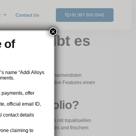
t
Contact Us
+91 987 600 0042
×
: Was gibt es
 of
y’s name “Addi Alloys
erten Überblick über die spannendsten
yments.
es Spielangebot und innovative Features einen
t payments, offer
 das Portfolio?
, official email ID,
l contact details
alt. Neue Partnerschaften mit topaktuellen
l mit innovativen Features und frischem
yone claiming to