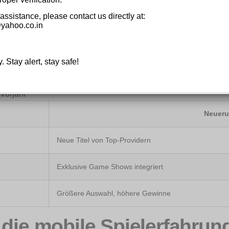
 assistance, please contact us directly at:
en klassischen Slots finden Spieler nun mehr Jackpots, Megaw
yahoo.co.in
n das Live-Angebot wurde mit zusätzlichen Game Shows und ex
y. Stay alert, stay safe!
maten
Shows und VIP-Tischen
Vorjahr
Neuer
Neue Titel von Top-Providern
Exklusive Game Shows integriert
Größere Auswahl, höhere Gewinne
 die mobile Spielerfahrun