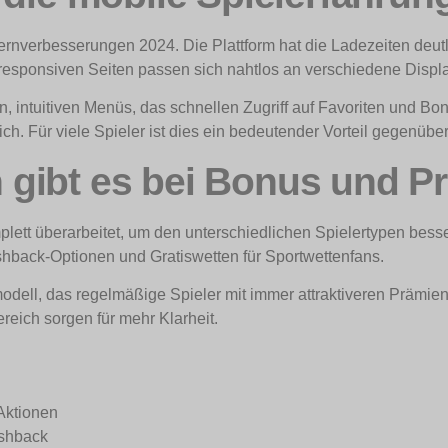
ernverbesserungen 2024. Die Plattform hat die Ladezeiten deut
 responsiven Seiten passen sich nahtlos an verschiedene Displ
uen, intuitiven Menüs, das schnellen Zugriff auf Favoriten und B
ich. Für viele Spieler ist dies ein bedeutender Vorteil gegenüb
gibt es bei Bonus und P
tt überarbeitet, um den unterschiedlichen Spielertypen bes
ashback-Optionen und Gratiswetten für Sportwettenfans.
odell, das regelmäßige Spieler mit immer attraktiveren Prämi
reich sorgen für mehr Klarheit.
Aktionen
ashback