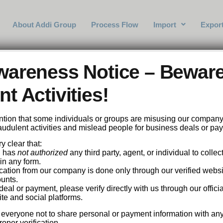
About Addi Group
Process Flow
Import
Expor
pinline Casino 2024
wareness Notice – Beware
t Activities!
tention that some individuals or groups are misusing our compan
mit über einem Jahrzehnt Expertise gebe ich heute einen fundi
fraudulent activities and mislead people for business deals or pa
e Plattform hat sich in den letzten Jahren durch ihr vielfältig
y clear that:
das Jahr 2024? Dieser Artikel liefert die Antworten.
. has
not authorized
any third party, agent, or individual to collec
in any form.
 und Provider bereichern
cation from our company is done only through our verified website
unts.
al or payment, please verify directly with us through our officia
g des Spielkatalogs mit besonderem Fokus auf Qualität und Vielf
te and social platforms.
Red Tiger wurden geschlossen. Dadurch landen spannende Tite
 everyone not to share personal or payment information with an
oper verification.