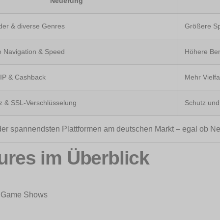
Neuerung
der & diverse Genres
Größere Sp
e Navigation & Speed
Höhere Ben
VIP & Cashback
Mehr Vielfa
 & SSL-Verschlüsselung
Schutz und
er spannendsten Plattformen am deutschen Markt – egal ob Neu
tures im Überblick
en Game Shows