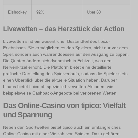
Eishockey
92%
Über 60
Livewetten – das Herzstück der Action
Livewetten sind ein wesentlicher Bestandteil des tipico-
Erlebnisses. Sie ermöglichen es den Spielern, nicht nur vor dem
Spiel, sondern auch währenddessen auf den Ausgang zu tippen.
Die Quoten ändern sich dynamisch in Echtzeit, was den
Nervenkitzel erhöht. Die Plattform bietet eine detaillierte
grafische Darstellung des Spielverlaufs, sodass die Spieler stets
einen Überblick über die aktuelle Situation haben. Darüber
hinaus bietet tipico oft spezielle Livewetten-Aktionen, wie
beispielsweise Cashback-Angebote bei verlorenen Wetten.
Das Online-Casino von tipico: Vielfalt
und Spannung
Neben den Sportwetten bietet tipico auch ein umfangreiches
Online-Casino mit einer Vielzahl von Spielen. Dazu gehören