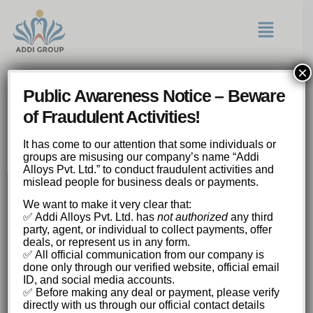
×
Van kippenrace tot digitale
Public Awareness Notice – Beware
jackpot jouw gids voor
of Fraudulent Activities!
online kansspelen en de
opkomst van chicken road
It has come to our attention that some individuals or
groups are misusing our company’s name “Addi
Alloys Pvt. Ltd.” to conduct fraudulent activities and
mislead people for business deals or payments.
Van kippenrace tot digitale jackpot: jouw
We want to make it very clear that:
gids voor online kansspelen en de opkomst
✅ Addi Alloys Pvt. Ltd. has
not authorized
any third
van chicken road belgië in het Belgische
party, agent, or individual to collect payments, offer
deals, or represent us in any form.
landschap.
✅ All official communication from our company is
De Geschiedenis van Online Kansspelen
done only through our verified website, official email
Het Wettelijk Kader in België
ID, and social media accounts.
De Rol van de Kansspelcommissie
✅ Before making any deal or payment, please verify
Verantwoord Spelen en Preventie van
directly with us through our official contact details