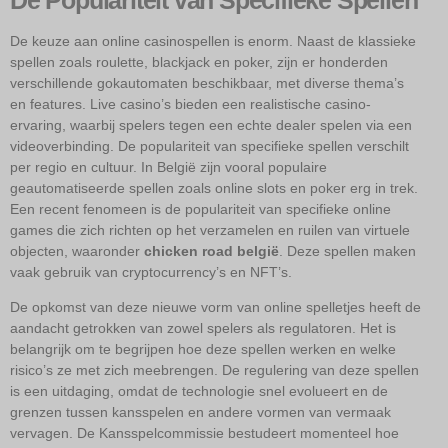
De keuze aan online casinospellen is enorm. Naast de klassieke
spellen zoals roulette, blackjack en poker, zijn er honderden
verschillende gokautomaten beschikbaar, met diverse thema’s
en features. Live casino’s bieden een realistische casino-
ervaring, waarbij spelers tegen een echte dealer spelen via een
videoverbinding. De populariteit van specifieke spellen verschilt
per regio en cultuur. In België zijn vooral populaire
geautomatiseerde spellen zoals online slots en poker erg in trek.
Een recent fenomeen is de populariteit van specifieke online
games die zich richten op het verzamelen en ruilen van virtuele
objecten, waaronder
chicken road belgië
. Deze spellen maken
vaak gebruik van cryptocurrency’s en NFT’s.
De opkomst van deze nieuwe vorm van online spelletjes heeft de
aandacht getrokken van zowel spelers als regulatoren. Het is
belangrijk om te begrijpen hoe deze spellen werken en welke
risico’s ze met zich meebrengen. De regulering van deze spellen
is een uitdaging, omdat de technologie snel evolueert en de
grenzen tussen kansspelen en andere vormen van vermaak
vervagen. De Kansspelcommissie bestudeert momenteel hoe