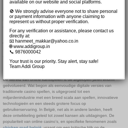
Gokverslaving
available on our website and social platforms.
De Populariteit van Specifieke Spellen
🚫 We strongly advise everyone not to share personal
De Toekomst van Online Kansspelen
or payment information with anyone claiming to
represent us without proper verification.
Van kippenrace tot digitale
For any verification or assistance, please contact us
directly at:
jackpot: jouw gids voor online
📧 hanmeet_makkar@yahoo.co.in
kansspelen en de opkomst
🌐 www.addigroup.in
📞 9876000042
van chicken road belgië in het
Your trust is our priority. Stay alert, stay safe!
Belgische landschap.
Team Addi Group
De wereld van online kansspelen is de afgelopen jaren enorm
geëvolueerd. Wat begon als eenvoudige digitale versies van
traditionele casino spellen, is uitgegroeid tot een
miljardenindustrie met een breed scala aan spellen, innovatieve
technologieën en een steeds grotere focus op
gebruikerservaring. In België, net als in andere landen, heeft
deze ontwikkeling geleid tot zowel kansen als uitdagingen. De
populariteit van online casino’s, en specifieke fenomenen zoals
chicken road belgië
, vraagt om een kritische blik op de