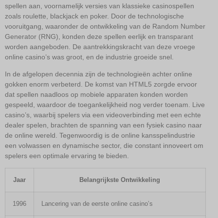
spellen aan, voornamelijk versies van klassieke casinospellen
zoals roulette, blackjack en poker. Door de technologische
vooruitgang, waaronder de ontwikkeling van de Random Number
Generator (RNG), konden deze spellen eerlijk en transparant
worden aangeboden. De aantrekkingskracht van deze vroege
online casino’s was groot, en de industrie groeide snel.
In de afgelopen decennia zijn de technologieën achter online
gokken enorm verbeterd. De komst van HTML5 zorgde ervoor
dat spellen naadloos op mobiele apparaten konden worden
gespeeld, waardoor de toegankelijkheid nog verder toenam. Live
casino’s, waarbij spelers via een videoverbinding met een echte
dealer spelen, brachten de spanning van een fysiek casino naar
de online wereld. Tegenwoordig is de online kansspelindustrie
een volwassen en dynamische sector, die constant innoveert om
spelers een optimale ervaring te bieden.
Jaar
Belangrijkste Ontwikkeling
1996
Lancering van de eerste online casino’s