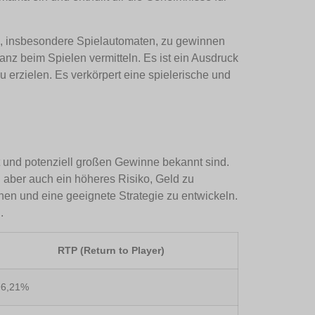
n, insbesondere Spielautomaten, zu gewinnen
z beim Spielen vermitteln. Es ist ein Ausdruck
 erzielen. Es verkörpert eine spielerische und
tät und potenziell großen Gewinne bekannt sind.
aber auch ein höheres Risiko, Geld zu
ehen und eine geeignete Strategie zu entwickeln.
.
RTP (Return to Player)
96,21%