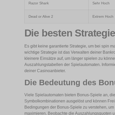
Razor Shark
Sehr Hoch
Dead or Alive 2
Extrem Hoch
Die besten Strategi
Es gibt keine garantierte Strategie, um bei spin
wichtige Strategie ist das Verwalten deiner Bankrol
kleinere Einsätze auf, um länger spielen zu könn
Auszahlungstabellen der Spielautomaten. Informi
deiner Casinoanbieter.
Die Bedeutung des Bon
Viele Spielautomaten bieten Bonus-Spiele an, di
Symbolkombinationen ausgelöst und können Freispi
Bedingungen der Bonus-Spiele zu verstehen, um d
maximieren. Beobachte die Auszahlungsquoten und 