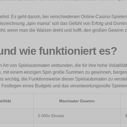
selnd. Es geht darum, bei verschiedenen Online-Casino-Spiele
eichnung „spin mama“ soll das Gefühl von Erfolg und Dominan
eht, wenn man die Walzen dreht und hofft, den großen Gewinn zu
nd wie funktioniert es?
en Art von Spielautomaten verbunden, die für ihre hohe Volatili
e, mit einem einzigen Spin große Summen zu gewinnen, bergen 
t es wichtig, die Funktionsweise dieser Spielautomaten zu verst
s Festlegen eines Budgets und das verantwortungsvolle Spielen
tilität
Maximaler Gewinn
5.000x Einsatz