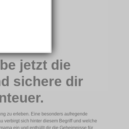
e jetzt die
 sichere dir
nteuer.
ung zu erleben. Eine besonders aufregende
 verbirgt sich hinter diesem Begriff und welche
mama ein und enthüllt dir die Geheimnisse für