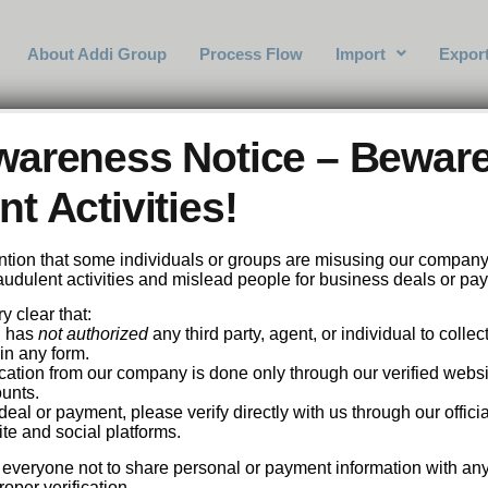
About Addi Group
Process Flow
Import
Expor
winne warten Erlebe
wareness Notice – Beware
t von mama spin und
t Activities!
tention that some individuals or groups are misusing our compan
fraudulent activities and mislead people for business deals or pa
y clear that:
. has
not authorized
any third party, agent, or individual to collec
in any form.
cation from our company is done only through our verified website
unts.
al or payment, please verify directly with us through our officia
te and social platforms.
 everyone not to share personal or payment information with an
oper verification.