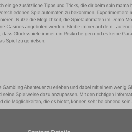
 einige zusätzliche Tipps und Tricks, die dir beim spin mama 
e verschiedenen Spielautomaten zu bekommen. Experimentiere 
onieren. Nutze die Möglichkeit, die Spielautomaten im Demo-Mod
nline-Casinos angeboten werden. Bleibe immer auf dem Laufen
, dass Glücksspiele immer ein Risiko bergen und es keine Garan
as Spiel zu genießen.
de Gambling Abenteuer zu erleben und dabei mit einem wenig 
 seine Spielweise dazu anzupassen. Mit den richtigen Informati
die Möglichkeiten, die es bietet, können sehr belohnend sein.