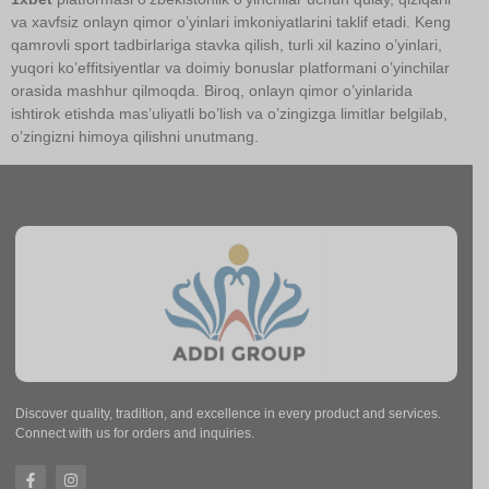
va xavfsiz onlayn qimor o’yinlari imkoniyatlarini taklif etadi. Keng
qamrovli sport tadbirlariga stavka qilish, turli xil kazino o’yinlari,
yuqori ko’effitsiyentlar va doimiy bonuslar platformani o’yinchilar
orasida mashhur qilmoqda. Biroq, onlayn qimor o’yinlarida
ishtirok etishda mas’uliyatli bo’lish va o’zingizga limitlar belgilab,
o’zingizni himoya qilishni unutmang.
Discover quality, tradition, and excellence in every product and services.
Connect with us for orders and inquiries.