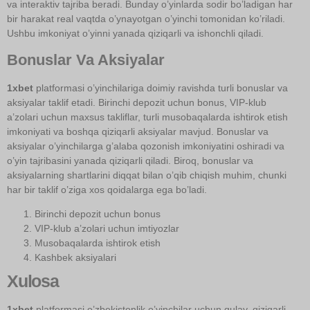
va interaktiv tajriba beradi. Bunday o’yinlarda sodir bo’ladigan har
bir harakat real vaqtda o’ynayotgan o’yinchi tomonidan ko’riladi.
Ushbu imkoniyat o’yinni yanada qiziqarli va ishonchli qiladi.
Bonuslar Va Aksiyalar
1xbet
platformasi o’yinchilariga doimiy ravishda turli bonuslar va
aksiyalar taklif etadi. Birinchi depozit uchun bonus, VIP-klub
a’zolari uchun maxsus takliflar, turli musobaqalarda ishtirok etish
imkoniyati va boshqa qiziqarli aksiyalar mavjud. Bonuslar va
aksiyalar o’yinchilarga g’alaba qozonish imkoniyatini oshiradi va
o’yin tajribasini yanada qiziqarli qiladi. Biroq, bonuslar va
aksiyalarning shartlarini diqqat bilan o’qib chiqish muhim, chunki
har bir taklif o’ziga xos qoidalarga ega bo’ladi.
Birinchi depozit uchun bonus
VIP-klub a’zolari uchun imtiyozlar
Musobaqalarda ishtirok etish
Kashbek aksiyalari
Xulosa
1xbet
platformasi o’zbekistonlik o’yinchilar uchun qulay, qiziqarli