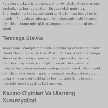
Futbolga stavka qilishda, jamoalar tarkibi, shakli, o’yinchilarning
jarohatlari va boshqa omillarni hisobga olish muhimdir.
Shuningdek, turli xil statistikalarni tahlil qilish ham foydali bo’lishi
mumkin. Futbolda g’alaba qozonish imkoniyatini oshirish uchun,
o’yinchilar chuqur tahlil qilib, o’ylangan qarorlar qabul qilishlari
kerak.
Tennisga Stavka
Tennis ham
1xbet
platformasida mashhur sport turlaridan biridir.
Grand Slam turnirlari, ATP va WTA turlari kabi ko’plab turnirlarga
stavka qilish imkoniyati mavjud. Tennisga stavka qilishda,
o’yinchilarning shakli, kort to’plami, raqibi bilan o’yinlardagi
natijalari va boshqa omillarni hisobga olishlari kerak. Shuningdek,
o’yinchi birinchi servisni qancha samarali amalga oshirayotgani,
uning himoyasidagi kuchliligi va boshqa statistik ma’lumotlarni
ham tahlil qilish foydali bo’lishi mumkin.
Kazino O’yinlari Va Ularning
Xususiyatlari