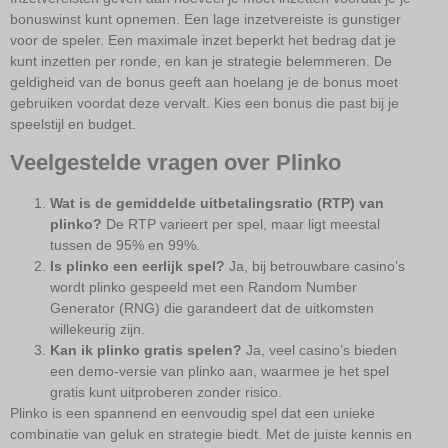
bonuswinst kunt opnemen. Een lage inzetvereiste is gunstiger
voor de speler. Een maximale inzet beperkt het bedrag dat je
kunt inzetten per ronde, en kan je strategie belemmeren. De
geldigheid van de bonus geeft aan hoelang je de bonus moet
gebruiken voordat deze vervalt. Kies een bonus die past bij je
speelstijl en budget.
Veelgestelde vragen over Plinko
Wat is de gemiddelde uitbetalingsratio (RTP) van
plinko?
De RTP varieert per spel, maar ligt meestal
tussen de 95% en 99%.
Is plinko een eerlijk spel?
Ja, bij betrouwbare casino’s
wordt plinko gespeeld met een Random Number
Generator (RNG) die garandeert dat de uitkomsten
willekeurig zijn.
Kan ik plinko gratis spelen?
Ja, veel casino’s bieden
een demo-versie van plinko aan, waarmee je het spel
gratis kunt uitproberen zonder risico.
Plinko is een spannend en eenvoudig spel dat een unieke
combinatie van geluk en strategie biedt. Met de juiste kennis en