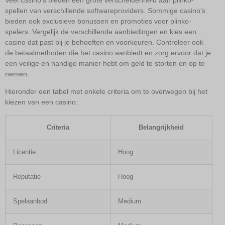
spellen van verschillende softwareproviders. Sommige casino’s
bieden ook exclusieve bonussen en promoties voor plinko-
spelers. Vergelijk de verschillende aanbiedingen en kies een
casino dat past bij je behoeften en voorkeuren. Controleer ook
de betaalmethoden die het casino aanbiedt en zorg ervoor dat je
een veilige en handige manier hebt om geld te storten en op te
nemen.
Hieronder een tabel met enkele criteria om te overwegen bij het
kiezen van een casino:
Criteria
Belangrijkheid
Licentie
Hoog
Reputatie
Hoog
Spelaanbod
Medium