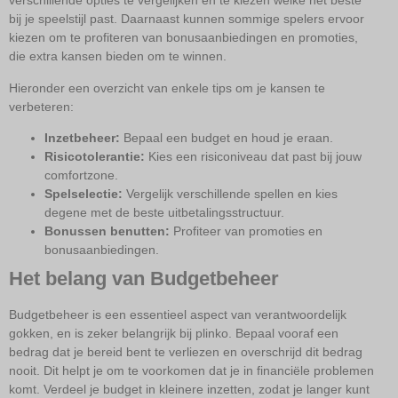
verschillende opties te vergelijken en te kiezen welke het beste
bij je speelstijl past. Daarnaast kunnen sommige spelers ervoor
kiezen om te profiteren van bonusaanbiedingen en promoties,
die extra kansen bieden om te winnen.
Hieronder een overzicht van enkele tips om je kansen te
verbeteren:
Inzetbeheer:
Bepaal een budget en houd je eraan.
Risicotolerantie:
Kies een risiconiveau dat past bij jouw
comfortzone.
Spelselectie:
Vergelijk verschillende spellen en kies
degene met de beste uitbetalingsstructuur.
Bonussen benutten:
Profiteer van promoties en
bonusaanbiedingen.
Het belang van Budgetbeheer
Budgetbeheer is een essentieel aspect van verantwoordelijk
gokken, en is zeker belangrijk bij plinko. Bepaal vooraf een
bedrag dat je bereid bent te verliezen en overschrijd dit bedrag
nooit. Dit helpt je om te voorkomen dat je in financiële problemen
komt. Verdeel je budget in kleinere inzetten, zodat je langer kunt