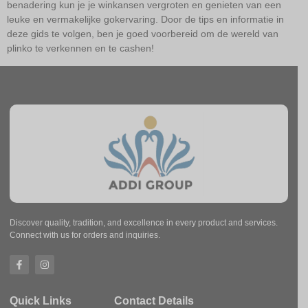
benadering kun je je winkansen vergroten en genieten van een
leuke en vermakelijke gokervaring. Door de tips en informatie in
deze gids te volgen, ben je goed voorbereid om de wereld van
plinko te verkennen en te cashen!
Discover quality, tradition, and excellence in every product and services.
Connect with us for orders and inquiries.
Quick Links
Contact Details