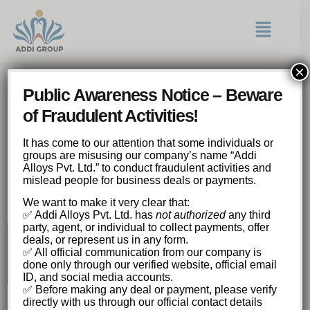
×
– Получай BONUS 100 250
Public Awareness Notice – Beware
бесплатных вращений.5576
of Fraudulent Activities!
Олимп Казино – Получай
It has come to our attention that some individuals or
BONUS 100% + 250
groups are misusing our company’s name “Addi
Alloys Pvt. Ltd.” to conduct fraudulent activities and
бесплатных вращений
mislead people for business deals or payments.
We want to make it very clear that:
✅ Addi Alloys Pvt. Ltd. has
not authorized
any third
party, agent, or individual to collect payments, offer
▶️
deals, or represent us in any form.
ИГРАТЬ
✅ All official communication from our company is
done only through our verified website, official email
ID, and social media accounts.
✅ Before making any deal or payment, please verify
directly with us through our official contact details