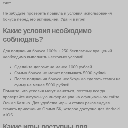
счет.
Не забудьте проверить правила и условия использования
бонуса перед его активацией. Удачи в игре!
Какие условия необходимо
соблюдать?
Для получения бонуса 100% + 250 бесплатных вращений
необходимо выполнить несколько условий:
Сделайте депозит не менее 1000 рублей.
Сумма бонуса не может превышать 5000 рублей.
После получения бонуса необходимо сделать ставки на
сумму не менее 5000 рублей.
Помните, что условия могут меняться, поэтому всегда
проверяйте актуальную информацию на официальном сайте
Олимп Казино. Для удобства игры и ставок рекомендуем
скачать приложение Олимп БК, которое доступно для Android
и iOS.
Какие игры доступны для