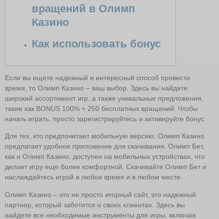
вращений в Олимп
Казино
Как использовать бонус
Если вы ищете надежный и интересный способ провести
время, то Олимп Казино – ваш выбор. Здесь вы найдете
широкий ассортимент игр, а также уникальные предложения,
такие как BONUS 100% + 250 бесплатных вращений. Чтобы
начать играть, просто зарегистрируйтесь и активируйте бонус.
Для тех, кто предпочитает мобильную версию, Олимп Казино
предлагает удобное приложение для скачивания. Олимп Бет,
как и Олимп Казино, доступен на мобильных устройствах, что
делает игру еще более комфортной. Скачивайте Олимп Бет и
наслаждайтесь игрой в любое время и в любом месте.
Олимп Казино – это не просто игорный сайт, это надежный
партнер, который заботится о своих клиентах. Здесь вы
найдете все необходимые инструменты для игры, включая