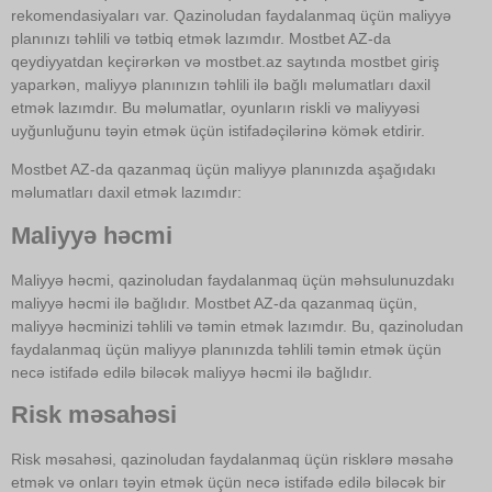
rekomendasiyaları var. Qazinoludan faydalanmaq üçün maliyyə
planınızı təhlili və tətbiq etmək lazımdır. Mostbet AZ-da
qeydiyyatdan keçirərkən və mostbet.az saytında mostbet giriş
yaparkən, maliyyə planınızın təhlili ilə bağlı məlumatları daxil
etmək lazımdır. Bu məlumatlar, oyunların riskli və maliyyəsi
uyğunluğunu təyin etmək üçün istifadəçilərinə kömək etdirir.
Mostbet AZ-da qazanmaq üçün maliyyə planınızda aşağıdakı
məlumatları daxil etmək lazımdır:
Maliyyə həcmi
Maliyyə həcmi, qazinoludan faydalanmaq üçün məhsulunuzdakı
maliyyə həcmi ilə bağlıdır. Mostbet AZ-da qazanmaq üçün,
maliyyə həcminizi təhlili və təmin etmək lazımdır. Bu, qazinoludan
faydalanmaq üçün maliyyə planınızda təhlili təmin etmək üçün
necə istifadə edilə biləcək maliyyə həcmi ilə bağlıdır.
Risk məsahəsi
Risk məsahəsi, qazinoludan faydalanmaq üçün risklərə məsahə
etmək və onları təyin etmək üçün necə istifadə edilə biləcək bir