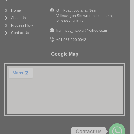
Home
G T Road, Jugiana, Near
Volkswagen Showroom, Ludhiana,
About Us
Punjab - 141017
Process Flow
hanmeet_makkar@yahoo.co.in
Contact Us
+91 987 600 0042
Google Map
Contact us