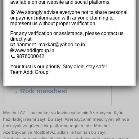
available on our website and social platforms.
🚫 We strongly advise everyone not to share personal
Содержимое
or payment information with anyone claiming to
represent us without proper verification.
Mostbet AZ rəsmi saytı
For any verification or assistance, please contact us
directly at:
haqqında məlumatlar
📧 hanmeet_makkar@yahoo.co.in
🌐 www.addigroup.in
Maliyyə planları qazanmaq
📞 9876000042
üçün nəzərə alınmalıdır
Your trust is our priority. Stay alert, stay safe!
Team Addi Group
Maliyyə həcmi
Risk məsahəsi
Mostbet AZ – bukmeker və kazino şirkətinin Azerbaycan üçün
hazırladığı rəsmi sayt. Bu sayt, Azerbaycanın məsuliyyəti altında
funksiyalı və güvenli bir platforma təqdim edir. Mostbet
Azerbaycan və Mostbet AZ adları ilə tanınan bu sayt,
Azerbaycanın məsuliyyəti altındakı azerbaycanda kazino saytları