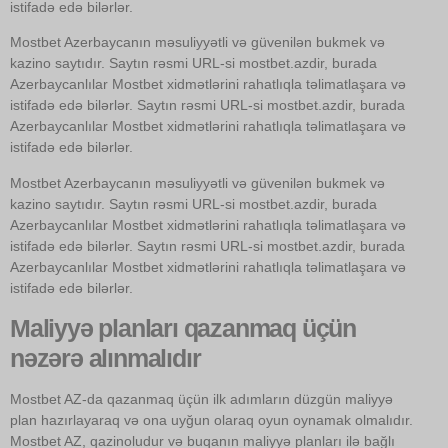
istifadə edə bilərlər.
Mostbet Azerbaycanın məsuliyyətli və güvenilən bukmek və
kazino saytıdır. Saytın rəsmi URL-si mostbet.azdir, burada
Azerbaycanlılar Mostbet xidmətlərini rahatlıqla təlimatlaşara və
istifadə edə bilərlər. Saytın rəsmi URL-si mostbet.azdir, burada
Azerbaycanlılar Mostbet xidmətlərini rahatlıqla təlimatlaşara və
istifadə edə bilərlər.
Mostbet Azerbaycanın məsuliyyətli və güvenilən bukmek və
kazino saytıdır. Saytın rəsmi URL-si mostbet.azdir, burada
Azerbaycanlılar Mostbet xidmətlərini rahatlıqla təlimatlaşara və
istifadə edə bilərlər. Saytın rəsmi URL-si mostbet.azdir, burada
Azerbaycanlılar Mostbet xidmətlərini rahatlıqla təlimatlaşara və
istifadə edə bilərlər.
Maliyyə planları qazanmaq üçün
nəzərə alınmalıdır
Mostbet AZ-da qazanmaq üçün ilk adımların düzgün maliyyə
plan hazırlayaraq və ona uyğun olaraq oyun oynamak olmalıdır.
Mostbet AZ, qazinoludur və buqanın maliyyə planları ilə bağlı