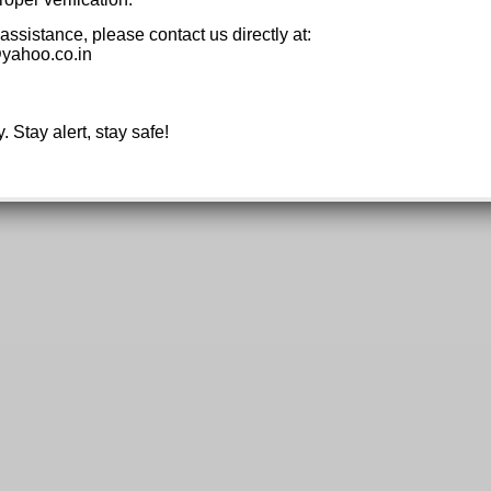
 assistance, please contact us directly at:
yahoo.co.in
y. Stay alert, stay safe!