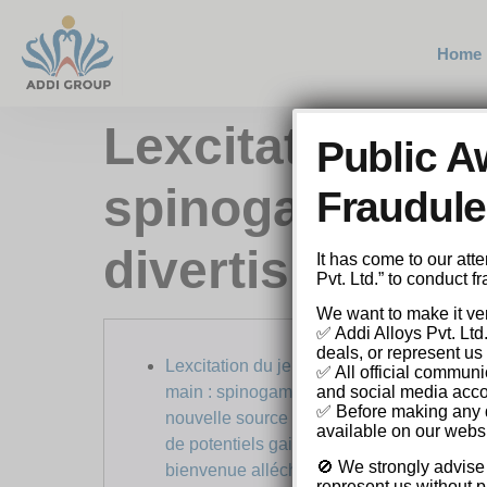
Home
Lexcitation du 
Public A
spinogambino c
Fraudulen
divertis
It has come to our at
Pvt. Ltd.” to conduct 
We want to make it ver
✅ Addi Alloys Pvt. Ltd
deals, or represent us 
Lexcitation du jeu en ligne à portée de
✅ All official communi
main : spinogambino casino, votre
and social media acco
✅ Before making any de
nouvelle source de divertissement et
available on our websi
de potentiels gains, avec un bonus de
🚫 We strongly advise
bienvenue alléchant.
represent us without pr