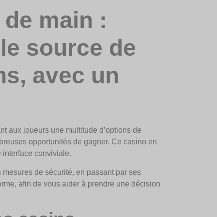
 de main :
le source de
ns, avec un
ant aux joueurs une multitude d’options de
breuses opportunités de gagner. Ce casino en
 interface conviviale.
es mesures de sécurité, en passant par ses
orme, afin de vous aider à prendre une décision