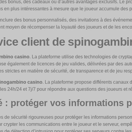
des bonus, des cadeaux ou d’autres avantages exclusifs. Le pro
us en plus intéressantes à mesure que le joueur accumule des p
lure des bonus personnalisés, des invitations à des événements 
ent moyen de récompenser la loyauté des joueurs et de les encou
rvice client de spinogamb
mbino casino
. La plateforme utilise des technologies de crypt
pose également de licences de jeu valides, délivrées par des aut
s strictes en matière de sécurité, de transparence et de jeu res
inogambino casino
. La plateforme propose différents canaux de 
bles 24h/24 et 7j/7 pour répondre aux questions des joueurs et 
 : protéger vos informations 
de sécurité rigoureuses pour protéger les informations personn
r crypter les communications entre le joueur et le serveur, empê
s de détection d’intrusion pour protéger ses serveurs contre les