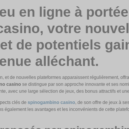
jeu en ligne à portée
asino, votre nouvel
et de potentiels gai
enue alléchant.
on, et de nouvelles plateformes apparaissent régulièrement, offr
no casino
se distingue par son approche innovante et ses nom
e, avec une large sélection de jeux, des bonus attractifs et une
spects clés de
spinogambino casino
, de son offre de jeux à s
s également les avantages et les inconvénients de cette platef