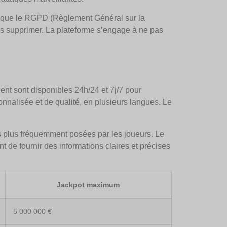
s que le RGPD (Règlement Général sur la
les supprimer. La plateforme s’engage à ne pas
lient sont disponibles 24h/24 et 7j/7 pour
nnalisée et de qualité, en plusieurs langues. Le
s plus fréquemment posées par les joueurs. Le
t de fournir des informations claires et précises
Jackpot maximum
5 000 000 €