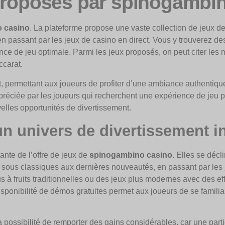
 proposés par spinogambi
 casino
. La plateforme propose une vaste collection de jeux d
 en passant par les jeux de casino en direct. Vous y trouverez 
nce de jeu optimale. Parmi les jeux proposés, on peut citer les 
ccarat.
ort, permettant aux joueurs de profiter d’une ambiance authentiq
préciée par les joueurs qui recherchent une expérience de jeu plu
velles opportunités de divertissement.
n univers de divertissement in
nte de l’offre de jeux de
spinogambino casino
. Elles se déc
ous classiques aux dernières nouveautés, en passant par les jeu
 à fruits traditionnelles ou des jeux plus modernes avec des e
isponibilité de démos gratuites permet aux joueurs de se familia
a possibilité de remporter des gains considérables, car une par