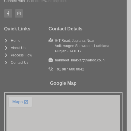
Connect with us for orders and inquiries.
Quick Links
Contact Details
Home
G T Road, Jugiana, Near
Volkswagen Showroom, Ludhiana,
About Us
Punjab - 141017
Process Flow
hanmeet_makkar@yahoo.co.in
Contact Us
+91 987 600 0042
Google Map