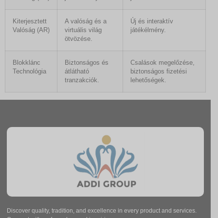
Kiterjesztett
A valóság és a
Új és interaktív
Valóság (AR)
virtuális világ
játékélmény.
ötvözése.
Blokklánc
Biztonságos és
Csalások megelőzése,
Technológia
átlátható
biztonságos fizetési
tranzakciók.
lehetőségek.
Discover quality, tradition, and excellence in every product and services.