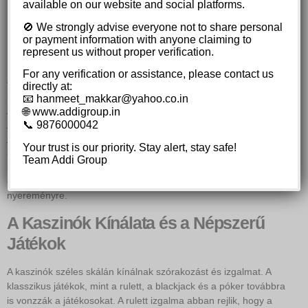
Kelj el a hétköznapokból a
available on our website and social platforms.
Chicken Road izgalmával és
🚫 We strongly advise everyone not to share personal
or payment information with anyone claiming to
nyerd meg a főnyereményt?
represent us without proper verification.
For any verification or assistance, please contact us
A modern kaszinók világa folyamatosan fejlődik, és új
directly at:
lehetőségeket kínál a szerencsejáték szerelmeseinek. A virtuális
📧 hanmeet_makkar@yahoo.co.in
játéktermek széles választékát kínálják a klasszikus asztali
🌐 www.addigroup.in
játékoktól a modern videó nyerőgépekig. Egy különösen érdekes
📞 9876000042
jelenség, ami felkeltette a játékosok figyelmét, a
chicken road
Your trust is our priority. Stay alert, stay safe!
stratégia, amely egyre népszerűbb a kaszinókban. Ez a cikk a
Team Addi Group
kaszinók izgalmas világába kalauzol el, feltárva a lehetőségeket
és a stratégiákat, amelyekkel a játékosok növelhetik esélyeiket a
nyereményre.
A Kaszinók Kínálata és a Népszerű
Játékok
A kaszinók széles skálán kínálnak szórakozást és izgalmat. A
klasszikus játékok, mint a rulett, a blackjack és a póker továbbra
is vonzzák a játékosokat. A rulett izgalma abban rejlik, hogy a