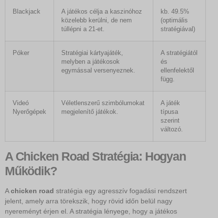
Blackjack
A játékos célja a kaszinóhoz
kb. 49.5%
közelebb kerülni, de nem
(optimális
túllépni a 21-et.
stratégiával)
Póker
Stratégiai kártyajáték,
A stratégiától
melyben a játékosok
és
egymással versenyeznek.
ellenfelektől
függ.
Videó
Véletlenszerű szimbólumokat
A játék
Nyerőgépek
megjelenítő játékok.
típusa
szerint
változó.
A Chicken Road Stratégia: Hogyan
Működik?
A
chicken road
stratégia egy agresszív fogadási rendszert
jelent, amely arra törekszik, hogy rövid időn belül nagy
nyereményt érjen el. A stratégia lényege, hogy a játékos