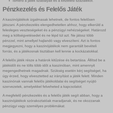
Ismerd a játék szabályait és a kifizetési százalékot.
Pénzkezelés és Felelős Játék
A kaszinójátékok izgalmasak lehetnek, de fontos felelősen
játszani. A pénzkezelés elengedhetetlen ahhoz, hogy elkerüld a
felesleges veszteségeket és a pénzügyi nehézségeket. Határozd
meg a költségvetésedet és ne lépd túl azt. Ne játssz több
pénzzel, mint amellyel hajlandó vagy elveszíteni. Azt is fontos
megjegyezni, hogy a kaszinójátékok nem garantált bevételi
forrás, és a játékosnak tisztában kell lennie a kockázatokkal.
A felelős játék része a határok kitűzése és betartása. Állítsd be a
játékidőt és ne tölts több időt a kaszinóban, mint amennyit
megengedhetnek magadnak. Szükség esetén kérj segítséget, ha
úgy érzed, hogy elvesztetted az irányítást a játék felett. Minden
kaszinónak vannak felelős játékoldalai és segítséget nyújtó
szervezetek, amelyekkel felveheted a kapcsolatot.
A megfelelő pénzkezelés és a felelős játék segít abban, hogy a
kaszinójátékok szórakoztatóak maradjanak, és ne okozzanak
pénzügyi vagy személyes problémákat.