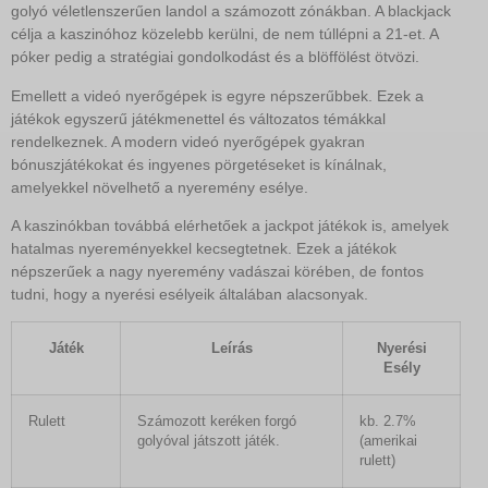
golyó véletlenszerűen landol a számozott zónákban. A blackjack
célja a kaszinóhoz közelebb kerülni, de nem túllépni a 21-et. A
póker pedig a stratégiai gondolkodást és a blöffölést ötvözi.
Emellett a videó nyerőgépek is egyre népszerűbbek. Ezek a
játékok egyszerű játékmenettel és változatos témákkal
rendelkeznek. A modern videó nyerőgépek gyakran
bónuszjátékokat és ingyenes pörgetéseket is kínálnak,
amelyekkel növelhető a nyeremény esélye.
A kaszinókban továbbá elérhetőek a jackpot játékok is, amelyek
hatalmas nyereményekkel kecsegtetnek. Ezek a játékok
népszerűek a nagy nyeremény vadászai körében, de fontos
tudni, hogy a nyerési esélyeik általában alacsonyak.
Játék
Leírás
Nyerési
Esély
Rulett
Számozott keréken forgó
kb. 2.7%
golyóval játszott játék.
(amerikai
rulett)