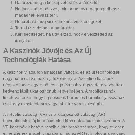
Határozd meg a költségvetést és a játékidőt.
Ne játssz több pénzzel, mint amennyit megengedhetsz
magadnak elveszíteni.
Ne próbáld meg visszahozni a veszteségeket.
Tartsd tiszteletben a határaidat.
Kérj segítséget, ha úgy érzed, hogy elvesztetted az
irányítást.
A Kaszinók Jövője és Az Új
Technológiák Hatása
A kaszinók világa folyamatosan változik, és az új technológiák
nagy hatással vannak a játékélményre. Az online kaszinók
népszerűsége egyre nő, és a játékosok világszerte élvezhetik a
kedvenc játékaikat otthonuk kényelmében. A mobilkaszinók
lehetővé teszik, hogy a játékosok bárhol és bármikor játsszanak,
csak egy okostelefonra vagy tabletre van szükségük.
A virtuális valóság (VR) és a kiterjesztett valóság (AR)
technológiák is új lehetőségeket kínálnak a kaszinók számára. A
VR kaszinók lehetővé teszik a játékosok számára, hogy teljesen
elmerüljenek a játék világában, míg az AR technológia a valóság