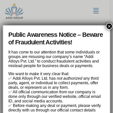
×
Kelj el a hétköznapokból a
Public Awareness Notice – Beware
Chicken Road izgalmával és
of Fraudulent Activities!
nyerd meg a főnyereményt
It has come to our attention that some individuals or
groups are misusing our company’s name “Addi
Alloys Pvt. Ltd.” to conduct fraudulent activities and
Kelj el a hétköznapokból a Chicken Road
mislead people for business deals or payments.
izgalmával és nyerd meg a főnyereményt?
We want to make it very clear that:
A Kaszinók Kínálata és a Népszerű Játékok
✅ Addi Alloys Pvt. Ltd. has
not authorized
any third
A Chicken Road Stratégia: Hogyan
party, agent, or individual to collect payments, offer
Működik?
deals, or represent us in any form.
Pénzkezelés és Felelős Játék
✅ All official communication from our company is
A Kaszinók Jövője és Az Új Technológiák
done only through our verified website, official email
Hatása
ID, and social media accounts.
✅ Before making any deal or payment, please verify
directly with us through our official contact details