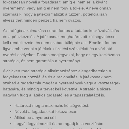
fokozatosan növeli a fogadásait, amíg el nem éri a kívánt
nyereményt, vagy amíg el nem fogy a tőkéje. A neve onnan
származik, hogy a játékos “játszik a tűzzel”, potenciálisan
elveszíthet minden pénzét, ha nem óvatos.
A stratégia alkalmazása során fontos a tudatos kockázatvállalás
és a pénzkezelés. A játékosnak meghatározott költségvetéssel
kell rendelkeznie, és nem szabad túllépnie azt. Emellett fontos
figyelembe venni a játékok kifizetési százalékát és a várható
nyerési esélyeket. Fontos megjegyezni, hogy ez egy kockázatos
stratégia, és nem garantálja a nyereményt.
A chicken road stratégia alkalmazásához elengedhetetlen a
fegyelmezett hozzáállás és a racionalitás. A játékosnak nem
szabad elragadtatnia magát a nyeremények vagy a veszteségek
hatására, és mindig a tervet kell követnie. A stratégia sikere
nagyban függ a játékos tudásától és a tapasztalatától is.
Határozd meg a maximális költségvetést.
Növeld a fogadásokat fokozatosan.
Állítsd be a nyerési célt.
Legyél fegyelmezett és ne ragadj fel a vesztésbe.