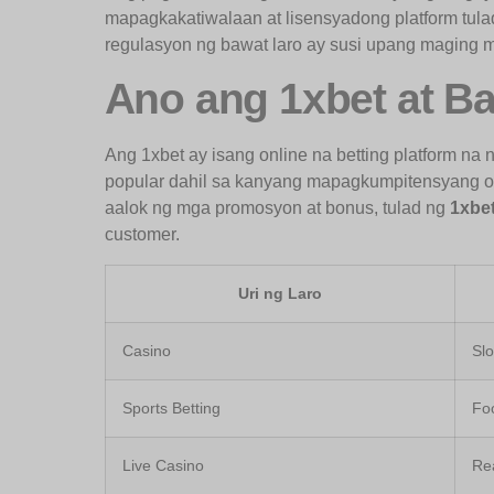
mapagkakatiwalaan at lisensyadong platform tula
regulasyon ng bawat laro ay susi upang maging
Ano ang 1xbet at Ba
Ang 1xbet ay isang online na betting platform na 
popular dahil sa kanyang mapagkumpitensyang odd
aalok ng mga promosyon at bonus, tulad ng
1xbe
customer.
Uri ng Laro
Casino
Slo
Sports Betting
Foo
Live Casino
Rea