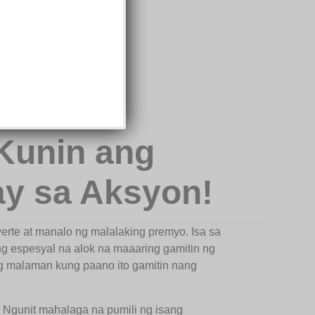
 Kunin ang
ay sa Aksyon!
rte at manalo ng malalaking premyo. Isa sa
g espesyal na alok na maaaring gamitin ng
 malaman kung paano ito gamitin nang
. Ngunit mahalaga na pumili ng isang