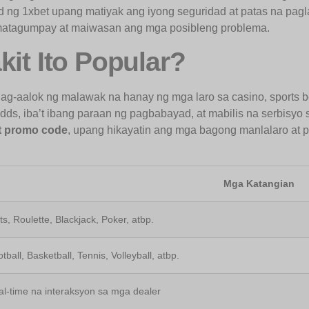
d ng 1xbet upang matiyak ang iyong seguridad at patas na pag
 matagumpay at maiwasan ang mga posibleng problema.
kit Ito Popular?
nag-aalok ng malawak na hanay ng mga laro sa casino, sports bet
s, iba’t ibang paraan ng pagbabayad, at mabilis na serbisyo s
t promo code
, upang hikayatin ang mga bagong manlalaro at 
Mga Katangian
ts, Roulette, Blackjack, Poker, atbp.
tball, Basketball, Tennis, Volleyball, atbp.
l-time na interaksyon sa mga dealer