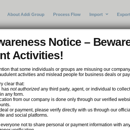
About Addi Group
Process Flow
Import
Expor
Libu-libong Premyo 
wareness Notice – Beware
omo code at Sumab
t Activities!
tention that some individuals or groups are misusing our compan
fraudulent activities and mislead people for business deals or pa
y clear that:
. has
not authorized
any third party, agent, or individual to collec
in any form.
cation from our company is done only through our verified website
unts.
al or payment, please verify directly with us through our officia
te and social platforms.
 everyone not to share personal or payment information with an
oper verification.