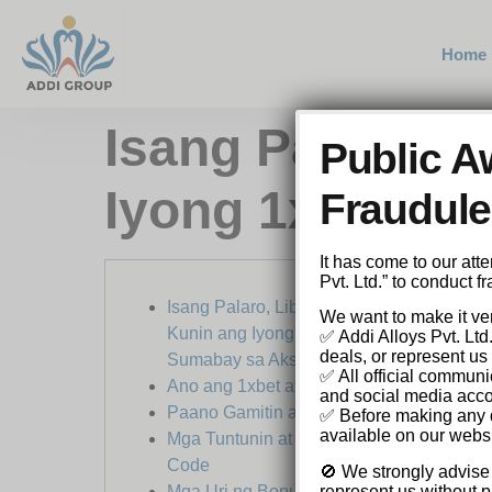
Home
Isang Palaro, 
Public A
Iyong 1xbet pr
Fraudulen
It has come to our at
Pvt. Ltd.” to conduct 
Isang Palaro, Libu-libong Premyo:
We want to make it ver
Kunin ang Iyong 1xbet promo code at
✅ Addi Alloys Pvt. Ltd
deals, or represent us 
Sumabay sa Aksyon!
✅ All official communi
Ano ang 1xbet at Bakit Ito Popular?
and social media acco
Paano Gamitin ang 1xbet Promo Code
✅ Before making any de
available on our websi
Mga Tuntunin at Kundisyon ng Promo
Code
🚫 We strongly advise
Mga Uri ng Bonus na Maaaring
represent us without pr