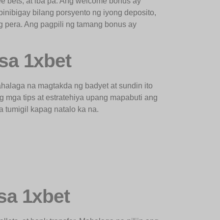
e bets, at iba pa. Ang welcome bonus ay
nibigay bilang porsyento ng iyong deposito,
g pera. Ang pagpili ng tamang bonus ay
sa 1xbet
halaga na magtakda ng badyet at sundin ito
 mga tips at estratehiya upang mapabuti ang
tumigil kapag natalo ka na.
sa 1xbet