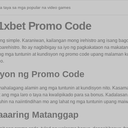
a taya sa mga popular na video games
 1xbet Promo Code
g simple. Karaniwan, kailangan mong irehistro ang isang bago
parehistro. Ito ay nagbibigay sa iyo ng pagkakataon na maka
 ang mga tuntunin at kundisyon ng promo code upang malaman k
o.
syon ng Promo Code
mahalagang alamin ang mga tuntunin at kundisyon nito. Kasama
t ang mga laro o taya na kwalipikado para sa bonus. Kadalasa
duhin na naiintindihan mo ang lahat ng mga tuntunin upang m
aaaring Matanggap