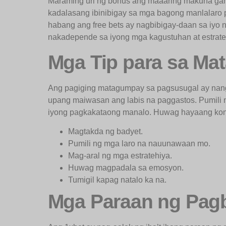
Maraming uri ng bonus ang maaaring makuha gamit
kadalasang ibinibigay sa mga bagong manlalaro p
habang ang free bets ay nagbibigay-daan sa iyo 
nakadepende sa iyong mga kagustuhan at estrateh
Mga Tip para sa Ma
Ang pagiging matagumpay sa pagsusugal ay nangan
upang maiwasan ang labis na paggastos. Pumili n
iyong pagkakataong manalo. Huwag hayaang kontr
Magtakda ng badyet.
Pumili ng mga laro na nauunawaan mo.
Mag-aral ng mga estratehiya.
Huwag magpadala sa emosyon.
Tumigil kapag natalo ka na.
Mga Paraan ng Pagb