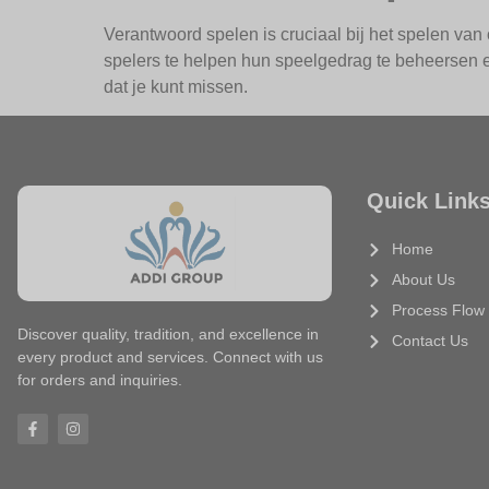
Verantwoord spelen is cruciaal bij het spelen van
spelers te helpen hun speelgedrag te beheersen e
dat je kunt missen.
Quick Link
Home
About Us
Process Flow
Discover quality, tradition, and excellence in
Contact Us
every product and services. Connect with us
for orders and inquiries.