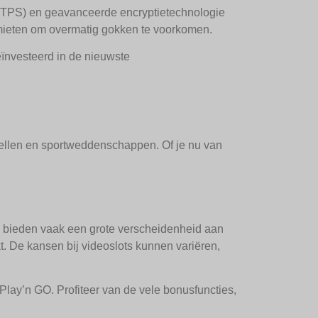
(HTTPS) en geavanceerde encryptietechnologie
imieten om overmatig gokken te voorkomen.
eïnvesteerd in de nieuwste
spellen en sportweddenschappen. Of je nu van
en bieden vaak een grote verscheidenheid aan
kt. De kansen bij videoslots kunnen variëren,
Play’n GO. Profiteer van de vele bonusfuncties,