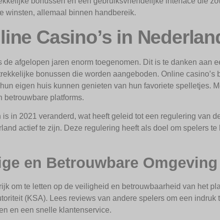
kkelijke bonussen en een gebruiksvriendelijke interface die zo
e winsten, allemaal binnen handbereik.
ine Casino’s in Nederlan
 is de afgelopen jaren enorm toegenomen. Dit is te danken aan 
rekkelijke bonussen die worden aangeboden. Online casino’s bie
 hun eigen huis kunnen genieten van hun favoriete spelletjes. 
 betrouwbare platforms.
 in 2021 veranderd, wat heeft geleid tot een regulering van de 
nd actief te zijn. Deze regulering heeft als doel om spelers t
lige en Betrouwbare Omgeving
rijk om te letten op de veiligheid en betrouwbaarheid van het pl
riteit (KSA). Lees reviews van andere spelers om een indruk t
n en een snelle klantenservice.