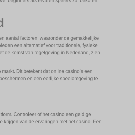
wel beginners als ervaren spelers zal bekoren.
d
een aantal factoren, waaronder de gemakkelijke
den een alternatief voor traditionele, fysieke
Met de komst van regelgeving in Nederland, zien
markt. Dit betekent dat online casino’s een
e beschermen en een eerlijke speelomgeving te
atform. Controleer of het casino een geldige
e krijgen van de ervaringen met het casino. Een