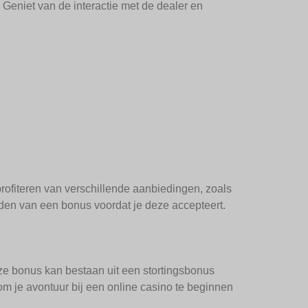
 Geniet van de interactie met de dealer en
ofiteren van verschillende aanbiedingen, zoals
den van een bonus voordat je deze accepteert.
ze bonus kan bestaan uit een stortingsbonus
om je avontuur bij een online casino te beginnen