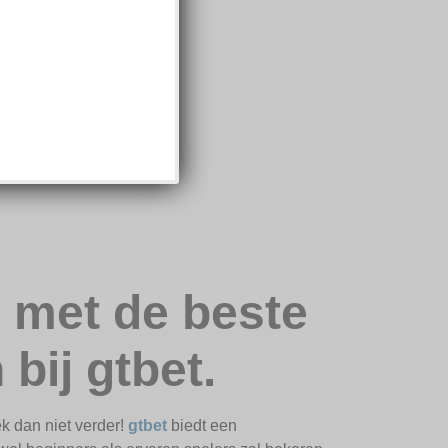
 met de beste
bij gtbet.
k dan niet verder!
gtbet
biedt een