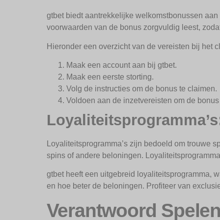
gtbet biedt aantrekkelijke welkomstbonussen aan 
voorwaarden van de bonus zorgvuldig leest, zodat 
Hieronder een overzicht van de vereisten bij het 
Maak een account aan bij gtbet.
Maak een eerste storting.
Volg de instructies om de bonus te claimen.
Voldoen aan de inzetvereisten om de bonus v
Loyaliteitsprogramma’s
Loyaliteitsprogramma’s zijn bedoeld om trouwe sp
spins of andere beloningen. Loyaliteitsprogramma
gtbet heeft een uitgebreid loyaliteitsprogramma, w
en hoe beter de beloningen. Profiteer van exclu
Verantwoord Spelen 