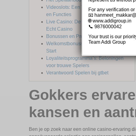
Videoslots: Een Wereld van Thema’s
For any verification or
en Functies
📧 hanmeet_makkar@
🌐 www.addigroup.in
Live Casino: De Sensatie van een
📞 9876000042
Echt Casino
Bonussen en Promoties bij gtbet
Your trust is our priorit
Team Addi Group
Welkomstbonussen: Een Vliegende
Start
Loyaliteitsprogramma’s: Beloningen
voor trouwe Spelers
Verantwoord Spelen bij gtbet
Gokkers ervare
kansen en aantr
Ben je op zoek naar een online casino-ervaring 