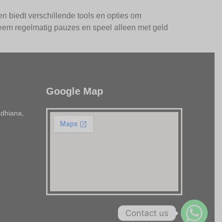
en biedt verschillende tools en opties om
neem regelmatig pauzes en speel alleen met geld
Google Map
dhiana,
Contact us