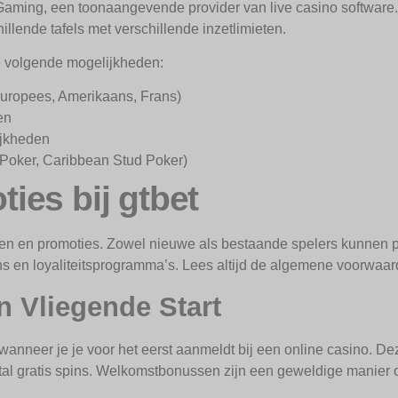
 Gaming, een toonaangevende provider van live casino software.
illende tafels met verschillende inzetlimieten.
de volgende mogelijkheden:
Europees, Amerikaans, Frans)
en
ijkheden
 Poker, Caribbean Stud Poker)
ies bij gtbet
en en promoties. Zowel nieuwe als bestaande spelers kunnen pr
s en loyaliteitsprogramma’s. Lees altijd de algemene voorwaar
 Vliegende Start
anneer je je voor het eerst aanmeldt bij een online casino. De
ntal gratis spins. Welkomstbonussen zijn een geweldige manier 