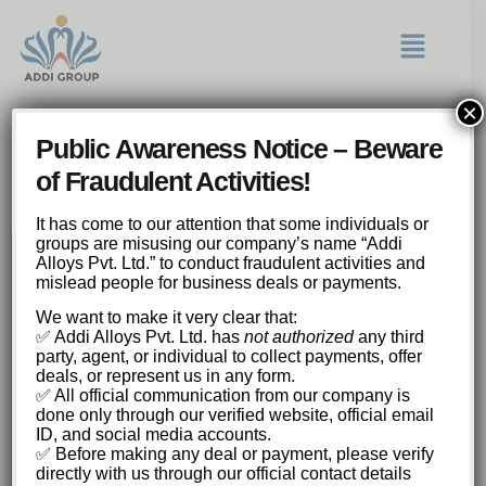
×
Формула везения и азарта
Public Awareness Notice – Beware
попробуйте plinko demo и
of Fraudulent Activities!
ощутите прилив победы!
It has come to our attention that some individuals or
groups are misusing our company’s name “Addi
Alloys Pvt. Ltd.” to conduct fraudulent activities and
Формула везения и азарта: попробуйте
mislead people for business deals or payments.
plinko demo и ощутите прилив победы!
We want to make it very clear that:
История и эволюция Плинко
✅ Addi Alloys Pvt. Ltd. has
not authorized
any third
Механика игры: как работает Плинко?
party, agent, or individual to collect payments, offer
Выбор уровня риска: стратегия или
deals, or represent us in any form.
удача?
✅ All official communication from our company is
Особенности различных вариаций Плинко
done only through our verified website, official email
Стратегии игры в Плинко: мифы и
ID, and social media accounts.
✅ Before making any deal or payment, please verify
реальность
directly with us through our official contact details
Преимущества игры в Плинко онлайн