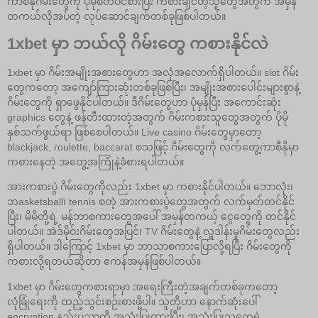
ကာစီနိုဂိမ်းတွေကို ပိုမိုစိတ်ဝင်စားပြီး ကစားချင်တဲ့သူတွေအတွက် အမှန်
တကယ်လိုအပ်တဲ့ လုပ်ဆောင်ချက်တစ်ခုဖြစ်ပါတယ်။
1xbet မှာ ဘယ်လို ဂိမ်းတွေ ကစားနိုင်လဲ
1xbet မှာ ဂိမ်းအမျိုးအစားတွေဟာ အလုံအလောက်ရှိပါတယ်။ slot ဂိမ်း
တွေကတော့ အကျော်ကြားဆုံးတစ်ခုဖြစ်ပြီး၊ အမျိုးအစားပေါင်းများစွာနဲ့
ဂိမ်းတွေကို ရှာဖွေနိုင်ပါတယ်။ ဒီဂိမ်းတွေဟာ ပုံမှန်ပြီး အကောင်းဆုံး
graphics တွေနဲ့ ဖန်တီးထားတဲ့အတွက် ဂိမ်းကစားသူတွေအတွက် ပိုမို
နှစ်သက်ဖွယ်ရာ ဖြစ်စေပါတယ်။ Live casino ဂိမ်းတွေမှာတော့
blackjack, roulette, baccarat စသဖြင့် ဂိမ်းတွေကို လက်တွေ့ကာစီနိုမှာ
ကစားနေတဲ့ အတွေ့အကြုံနဲ့ခံစားရပါတယ်။
အားကစားပွဲ ဂိမ်းတွေကိုလည်း 1xbet မှာ ကစားနိုင်ပါတယ်။ ဘောလုံး၊
ဘasketsball၊ tennis စတဲ့ အားကစားပွဲတွေအတွက် လက်မှတ်တင်နိုင်
ပြီး၊ မိမိတို့ရဲ့ မန်ဘာစကားတွေအပေါ် အမှန်တကယ့် ငွေတွေကို တင်နိုင်
ပါတယ်။ အဲဒ်မိုဝ်းဂိမ်းတွေအပြင်၊ TV ဂိမ်းတွေနဲ့ လှူဒါန်းမှုဂိမ်းတွေလည်း
ရှိပါတယ်။ ဒါကြောင့် 1xbet မှာ ဘာသာစကားပြောလို့ရပြီး ဂိမ်းတွေကို
ကစားလို့ရတယ်ဆိုတာ ဧကန်အမှန်ဖြစ်ပါတယ်။
1xbet မှာ ဂိမ်းတွေကစားရာမှာ အရေးကြီးတဲ့အချက်တစ်ခုကတော့
လုံခြုံရေးကို ထည့်သွင်းစဉ်းစားဖို့ပါ။ သူတို့ဟာ နောက်ဆုံးပေါ်
encryption နည်းပညာကို အသုံးပြုထားပြီး၊ အသုံးပြုသူတွေရဲ့