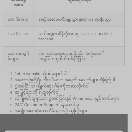
အစား
Slot ဂိမ်းများ
အမျိုးအစားပေါင်းများစွာ၊ graphics များပြည့်ဝ
Live Casino
လက်တွေ့ကာစီနိုလိုခံစားရ၊ blackjack, roulette,
baccarat
အားကစားပွဲဂိ
အကြောင်းအရာများစွာရှိခြင်း၊ ပွဲစဉ်အပေါ်
မ်းများ
အလွယ်တကူအိတ်တင်နိုင်ခြင်း
1xbet website သို့ဝင်ရောက်ပါ။
အကောင့်ဖွင့်ပြီး လိုအပ်သော အချက်အလက်များကိုဖြည့်ပါ
ပွဲတင်ပြီး အကြိုက်ဆုံး ဂိမ်းကိုကစားလိုက်ပါ
ဆုမြှင့်များကို ရယူလိုက်ပါ
လုံခြုံစိတ်ချရသော ပွဲတင်ခြင်းနှင့် Withdrawal နည်းလမ်းများ
24/7 Customer Support ဝန်ဆောင်မှု
အမျိုးအစားစုံသော ဂိမ်းများနှင့် ဆုမြှင့်များ