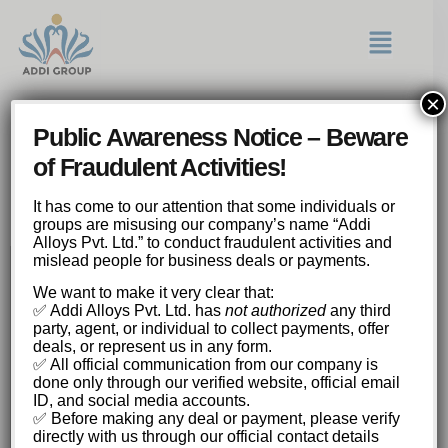
×
Desvende o Mistério do Tigre
Public Awareness Notice – Beware
Experimente o Demo Fortune
of Fraudulent Activities!
Tiger e Multiplique Suas
Chances no Universo
It has come to our attention that some individuals or
groups are misusing our company’s name “Addi
Alloys Pvt. Ltd.” to conduct fraudulent activities and
mislead people for business deals or payments.
Desvende o Mistério do Tigre: Experimente
We want to make it very clear that:
o Demo Fortune Tiger e Multiplique Suas
✅ Addi Alloys Pvt. Ltd. has
not authorized
any third
Chances no Universo dos Crash Games.
party, agent, or individual to collect payments, offer
deals, or represent us in any form.
O Que é Fortune Tiger e Como Funciona?
✅ All official communication from our company is
Estratégias para o Demo Fortune Tiger:
done only through our verified website, official email
Maximizando seus Ganhos
ID, and social media accounts.
Gerenciamento de Banca: A Base do
✅ Before making any deal or payment, please verify
Sucesso
directly with us through our official contact details