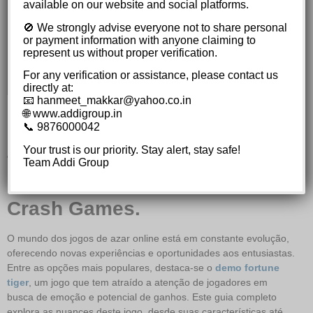
Entendendo a Volatilidade do Jogo
available on our website and social platforms.
Recursos e Opções Adicionais no Fortune
🚫 We strongly advise everyone not to share personal
Tiger
or payment information with anyone claiming to
A Importância de Escolher um Cassino
represent us without proper verification.
Confiável
For any verification or assistance, please contact us
Considerações Finais
directly at:
📧 hanmeet_makkar@yahoo.co.in
Desvende o Mistério do Tigre:
🌐 www.addigroup.in
📞 9876000042
Experimente o Demo Fortune
Your trust is our priority. Stay alert, stay safe!
Tiger e Multiplique Suas
Team Addi Group
Chances no Universo dos
Crash Games.
O mundo dos jogos de azar online está em constante evolução,
oferecendo novas experiências e oportunidades aos entusiastas.
Entre as opções mais populares, destaca-se o
demo fortune
tiger
, um jogo que tem atraído a atenção de jogadores em
busca de emoção e potencial de ganhos. Este guia completo
explora as nuances deste jogo, desde suas características até