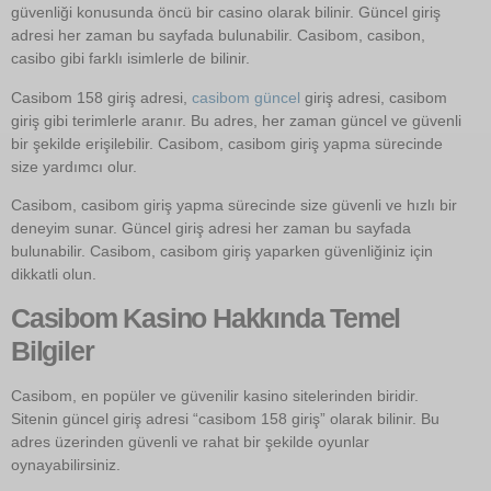
güvenliği konusunda öncü bir casino olarak bilinir. Güncel giriş
adresi her zaman bu sayfada bulunabilir. Casibom, casibon,
casibo gibi farklı isimlerle de bilinir.
Casibom 158 giriş adresi,
casibom güncel
giriş adresi, casibom
giriş gibi terimlerle aranır. Bu adres, her zaman güncel ve güvenli
bir şekilde erişilebilir. Casibom, casibom giriş yapma sürecinde
size yardımcı olur.
Casibom, casibom giriş yapma sürecinde size güvenli ve hızlı bir
deneyim sunar. Güncel giriş adresi her zaman bu sayfada
bulunabilir. Casibom, casibom giriş yaparken güvenliğiniz için
dikkatli olun.
Casibom Kasino Hakkında Temel
Bilgiler
Casibom, en popüler ve güvenilir kasino sitelerinden biridir.
Sitenin güncel giriş adresi “casibom 158 giriş” olarak bilinir. Bu
adres üzerinden güvenli ve rahat bir şekilde oyunlar
oynayabilirsiniz.