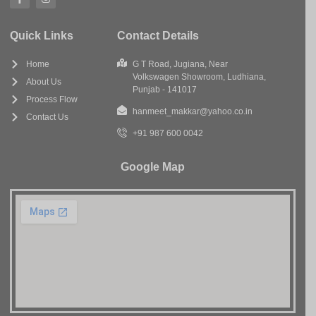
Quick Links
Contact Details
Home
G T Road, Jugiana, Near
Volkswagen Showroom, Ludhiana,
About Us
Punjab - 141017
Process Flow
hanmeet_makkar@yahoo.co.in
Contact Us
+91 987 600 0042
Google Map