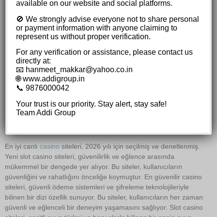
available on our website and social platforms.
Содержимое
🚫 We strongly advise everyone not to share personal
En İyi Canlı Casino
or payment information with anyone claiming to
represent us without proper verification.
Sitelerinin Seçimi
For any verification or assistance, please contact us
directly at:
Güvenlik ve Yasal
📧 hanmeet_makkar@yahoo.co.in
Sorunları İnceleme
🌐 www.addigroup.in
📞 9876000042
En İyi Canlı Casino
Your trust is our priority. Stay alert, stay safe!
Sitelerini Deneyimleme
Team Addi Group
En iyi canlı
casino
siteleri, 2026 yılı için seçilmiş ve denetlenmiş.
Yeni slot casino siteleri, güvenilirlik ve eğlence arasında
mükemmel bir dengede yer alıyor. Bu siteler, kullanıcıların
güvenliğini ve rahatlığını önceliğe koymuştur. En güvenilir casino
siteleri, güvenli ödeme sistemleri ve şifreleme teknolojileriyle
bilinen bir dizi özellik sunuyor. Bu siteler, kullanıcıların her zaman
güvenli ve eğlenceli bir deneyim yaşamasını sağlıyor. Slot casino