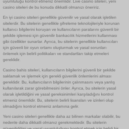
uyumluluğu kontrol etmeniz önemlidir. Live casino siteleri, yeni
casino siteleri de bu konuda dikkatli olmanızı öneririz.
En iyi casino siteleri genellikle güvenilir ve yasal olarak işletilen
sitelerdir. Bu sitelerin genellikle şifreleme teknolojileriyle korunan
kullanıcı bilgilerini koruyan ve kullanıcıların paralarını güvenli bir
şekilde işlemesi için güvenilir bankacılık hizmetlerini kullanması
gibi özellikler sunarlar. Ayrıca, bu sitelerin genellikle kullanıcıları
için güvenli bir oyun ortamı oluşturmak ve yasal sorunları
önlemek için belirli politikaları ve standartları takip etmeleri
gereklidir.
Casino bahis siteleri, kullanıcıların bilgilerini güvenli bir şekilde
saklamak ve işlemek için gerekli güvenlik önlemlerini alması
gereklidir. Bu, kullanıcıların bilgilerinin çalınmasını veya yanlış
kullanılarak zarar görebilmesini önler. Ayrıca, bu sitelerin yasal
olarak işletildiğini ve yasal gereksinimleri karşıladığını kontrol
etmeniz önemlidir. Bu, sitelerin belirli lisansları ve izinleri olup
olmadığını kontrol etmeniz anlamına gelir.
Yeni casino siteleri genellikle daha az bilinen markalar olabilir, bu
nedenle daha dikkatli olmanız gerekmektedir. Bu sitelerin
güvenilirliğini ve yasal uyumluluğunu kontrol etmek için belirli bir