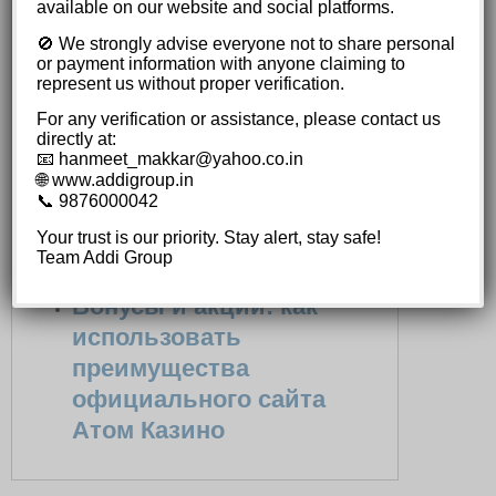
available on our website and social platforms.
Содержимое
🚫 We strongly advise everyone not to share personal
Вход на сайт: шаги для
or payment information with anyone claiming to
represent us without proper verification.
начала игры
For any verification or assistance, please contact us
directly at:
Важные советы
📧 hanmeet_makkar@yahoo.co.in
🌐 www.addigroup.in
Управление аккаунтом:
📞 9876000042
настройка и управление
Your trust is our priority. Stay alert, stay safe!
личными данными
Team Addi Group
Бонусы и акции: как
использовать
преимущества
официального сайта
Атом Казино