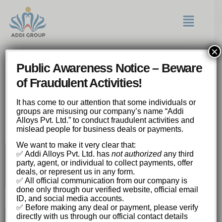
×
atom casino 3231
Public Awareness Notice – Beware
Официальный сайт Атом
of Fraudulent Activities!
Казино – вход и управление
It has come to our attention that some individuals or
аккаунтом
groups are misusing our company’s name “Addi
Alloys Pvt. Ltd.” to conduct fraudulent activities and
mislead people for business deals or payments.
We want to make it very clear that:
▶️
✅ Addi Alloys Pvt. Ltd. has
not authorized
any third
ИГРАТЬ
party, agent, or individual to collect payments, offer
deals, or represent us in any form.
✅ All official communication from our company is
done only through our verified website, official email
ID, and social media accounts.
✅ Before making any deal or payment, please verify
directly with us through our official contact details