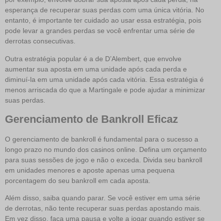
esperança de recuperar suas perdas com uma única vitória. No
entanto, é importante ter cuidado ao usar essa estratégia, pois
pode levar a grandes perdas se você enfrentar uma série de
derrotas consecutivas.
Outra estratégia popular é a de D’Alembert, que envolve
aumentar sua aposta em uma unidade após cada perda e
diminuí-la em uma unidade após cada vitória. Essa estratégia é
menos arriscada do que a Martingale e pode ajudar a minimizar
suas perdas.
Gerenciamento de Bankroll Eficaz
O gerenciamento de bankroll é fundamental para o sucesso a
longo prazo no mundo dos casinos online. Defina um orçamento
para suas sessões de jogo e não o exceda. Divida seu bankroll
em unidades menores e aposte apenas uma pequena
porcentagem do seu bankroll em cada aposta.
Além disso, saiba quando parar. Se você estiver em uma série
de derrotas, não tente recuperar suas perdas apostando mais.
Em vez disso, faça uma pausa e volte a jogar quando estiver se