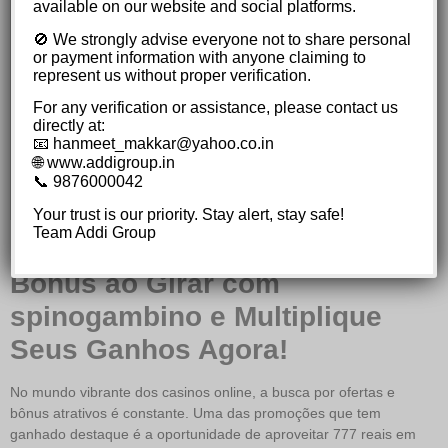
Gerenciamento de Bankroll Eficaz
available on our website and social platforms.
Os Benefícios de Jogar em Casinos Online
🚫 We strongly advise everyone not to share personal
com Bônus
or payment information with anyone claiming to
Como Escolher o Casino Online Certo com
represent us without proper verification.
Spinogambino
For any verification or assistance, please contact us
Critérios Essenciais para Avaliar um Casino
directly at:
Segurança e Regulamentação: O Que
📧 hanmeet_makkar@yahoo.co.in
Observar
🌐 www.addigroup.in
Recursos Adicionais e Suporte ao Jogador
📞 9876000042
O Futuro dos Bônus em Casinos Online
Your trust is our priority. Stay alert, stay safe!
Team Addi Group
Aproveite 777 Reais em
Bônus ao Girar com
spinogambino e Multiplique
Seus Ganhos Agora!
No mundo vibrante dos casinos online, a busca por ofertas e
bônus atrativos é constante. Uma das promoções que tem
ganhado destaque é a oportunidade de aproveitar 777 reais em