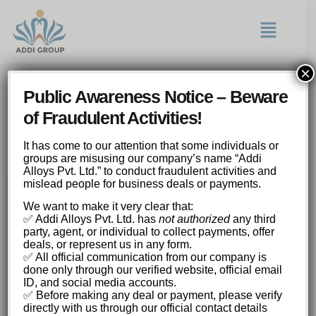
×
Aproveite 777 Reais em
Public Awareness Notice – Beware
Bônus ao Girar com
of Fraudulent Activities!
spinogambino e Multiplique
Seus Ganhos Agora!
It has come to our attention that some individuals or
groups are misusing our company’s name “Addi
Alloys Pvt. Ltd.” to conduct fraudulent activities and
mislead people for business deals or payments.
Aproveite 777 Reais em Bônus ao Girar
We want to make it very clear that:
com spinogambino e Multiplique Seus
✅ Addi Alloys Pvt. Ltd. has
not authorized
any third
Ganhos Agora!
party, agent, or individual to collect payments, offer
deals, or represent us in any form.
Entendendo o Bônus de 777 Reais com
✅ All official communication from our company is
Spinogambino
done only through our verified website, official email
Como Maximizar Seus Ganhos com
ID, and social media accounts.
Spinogambino
✅ Before making any deal or payment, please verify
Estratégias de Apostas Inteligentes
directly with us through our official contact details