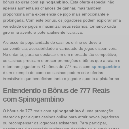
bônus ao girar com
spinogambino
. Esta oferta especial não
apenas aumenta as chances de ganhar, mas também
proporciona uma experiência de jogo mais emocionante e
prolongada. Com este bônus, os jogadores podem explorar uma
variedade de jogos e maximizar seus retornos, tornando cada
giro uma aventura potencialmente lucrativa.
A crescente popularidade de casinos online se deve à
conveniência, acessibilidade e variedade de jogos disponíveis.
No entanto, para se destacar em um mercado tão competitivo,
os casinos precisam oferecer promoções e bônus que atraiam e
retenham jogadores. O bônus de 777 reais com
spinogambino
é um exemplo de como os casinos podem criar ofertas
irresistíveis que beneficiam tanto o jogador quanto a plataforma.
Entendendo o Bônus de 777 Reais
com Spinogambino
O bônus de 777 reais com
spinogambino
é uma promoção
oferecida por alguns casinos online para atrair novos jogadores
ou recompensar os jogadores existentes. Para participar,
geralmente é necessário realizar um depósito ou cumprir certos