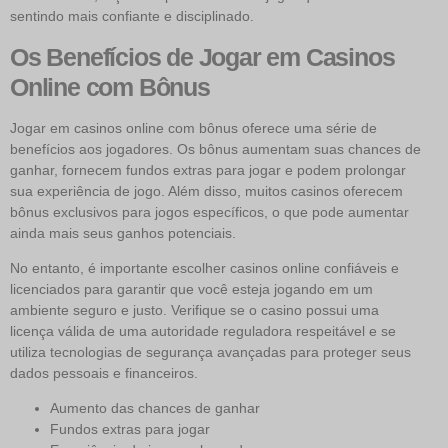
sentindo mais confiante e disciplinado.
Os Benefícios de Jogar em Casinos
Online com Bônus
Jogar em casinos online com bônus oferece uma série de
benefícios aos jogadores. Os bônus aumentam suas chances de
ganhar, fornecem fundos extras para jogar e podem prolongar
sua experiência de jogo. Além disso, muitos casinos oferecem
bônus exclusivos para jogos específicos, o que pode aumentar
ainda mais seus ganhos potenciais.
No entanto, é importante escolher casinos online confiáveis e
licenciados para garantir que você esteja jogando em um
ambiente seguro e justo. Verifique se o casino possui uma
licença válida de uma autoridade reguladora respeitável e se
utiliza tecnologias de segurança avançadas para proteger seus
dados pessoais e financeiros.
Aumento das chances de ganhar
Fundos extras para jogar