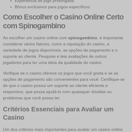
Experiência de jogo prolongada
Bônus exclusivos para jogos específicos
Como Escolher o Casino Online Certo
com Spinogambino
Ao escolher um casino online com
spinogambino
, é importante
considerar vários fatores, como a reputação do casino, a
variedade de jogos disponíveis, as opções de pagamento e o
suporte ao cliente. Pesquise e leia avaliações de outros
jogadores para ter uma ideia da qualidade do casino.
Verifique se o casino oferece os jogos que você gosta e se as
opções de pagamento são convenientes para você. Certifique-se
de que o casino possui um suporte ao cliente eficiente e
responsivo, que possa ajudá-lo com quaisquer dúvidas ou
problemas que você possa ter.
Critérios Essenciais para Avaliar um
Casino
Um dos critérios mais importantes para avaliar um casino online