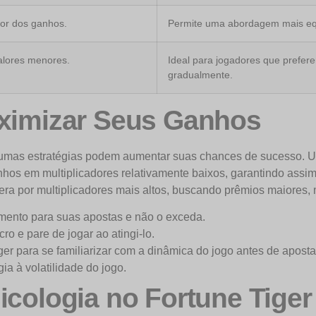
lor dos ganhos.
Permite uma abordagem mais equ
alores menores.
Ideal para jogadores que prefer
gradualmente.
aximizar Seus Ganhos
gumas estratégias podem aumentar suas chances de sucesso. Um
hos em multiplicadores relativamente baixos, garantindo assi
spera por multiplicadores mais altos, buscando prêmios maiores,
ento para suas apostas e não o exceda.
ro e pare de jogar ao atingi-lo.
r para se familiarizar com a dinâmica do jogo antes de apostar
ia à volatilidade do jogo.
icologia no Fortune Tiger