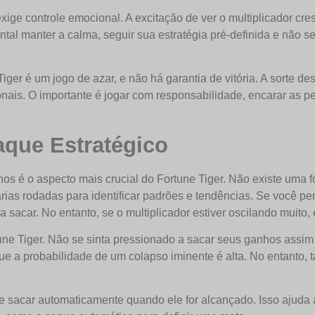
exige controle emocional. A excitação de ver o multiplicador cr
al manter a calma, seguir sua estratégia pré-definida e não se
iger é um jogo de azar, e não há garantia de vitória. A sorte 
nais. O importante é jogar com responsabilidade, encarar as pe
que Estratégico
os é o aspecto mais crucial do Fortune Tiger. Não existe uma
várias rodadas para identificar padrões e tendências. Se você p
acar. No entanto, se o multiplicador estiver oscilando muito, 
ne Tiger. Não se sinta pressionado a sacar seus ganhos assim q
ue a probabilidade de um colapso iminente é alta. No entanto,
o e sacar automaticamente quando ele for alcançado. Isso ajuda