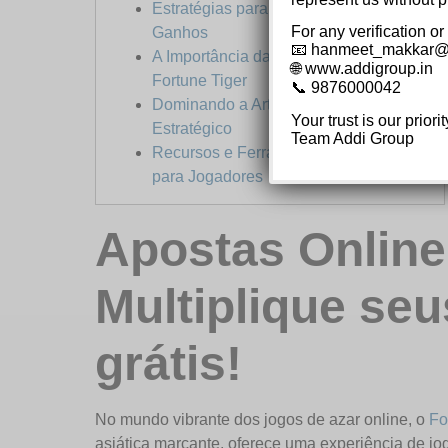
Estratégias para Maximizar Seus
For any verification or
Ganhos
📧 hanmeet_makkar@
A Importância da Psicologia no
🌐 www.addigroup.in
Fortune Tiger
📞 9876000042
Dominando a Arte do Saque
Your trust is our priorit
Estratégico
Team Addi Group
Recursos e Ferramentas Adicionais
para Jogadores
Apostas Online
Multiplique se
grátis!
No mundo vibrante dos jogos de azar online, o
Fo
asiática marcante, oferece uma experiência de j