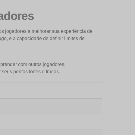
adores
os jogadores a melhorar sua experiência de
ogo, e a capacidade de definir limites de
 aprender com outros jogadores.
 seus pontos fortes e fracos.