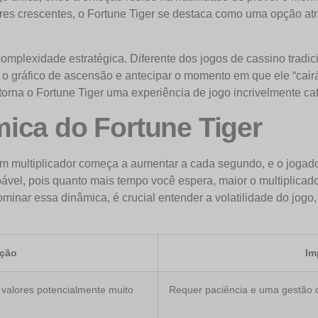
dores crescentes, o Fortune Tiger se destaca como uma opção a
omplexidade estratégica. Diferente dos jogos de cassino tradic
 o gráfico de ascensão e antecipar o momento em que ele “cai
 torna o Fortune Tiger uma experiência de jogo incrivelmente cat
ica do Fortune Tiger
um multiplicador começa a aumentar a cada segundo, e o jogad
pável, pois quanto mais tempo você espera, maior o multiplicad
minar essa dinâmica, é crucial entender a volatilidade do jogo
ição
Im
valores potencialmente muito
Requer paciência e uma gestão 