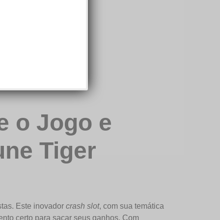
e o Jogo e
une Tiger
tas. Este inovador
crash slot
, com sua temática
mento certo para sacar seus ganhos. Com