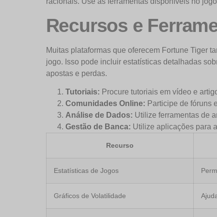
racionais. Use as ferramentas disponíveis no jog
Recursos e Ferrame
Muitas plataformas que oferecem Fortune Tiger t
jogo. Isso pode incluir estatísticas detalhadas sob
apostas e perdas.
Tutoriais:
Procure tutoriais em vídeo e artig
Comunidades Online:
Participe de fóruns 
Análise de Dados:
Utilize ferramentas de an
Gestão de Banca:
Utilize aplicações para a
Recurso
Estatísticas de Jogos
Permi
Gráficos de Volatilidade
Ajuda