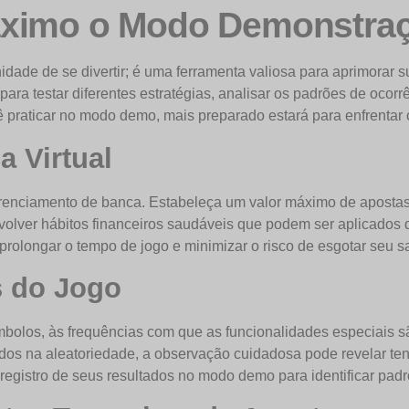
áximo o Modo Demonstra
de de se divertir; é uma ferramenta valiosa para aprimorar 
ra testar diferentes estratégias, analisar os padrões de ocorrê
ê praticar no modo demo, mais preparado estará para enfrentar o
 Virtual
enciamento de banca. Estabeleça um valor máximo de apostas,
nvolver hábitos financeiros saudáveis que podem ser aplicado
rolongar o tempo de jogo e minimizar o risco de esgotar seu sal
 do Jogo
mbolos, às frequências com que as funcionalidades especiais s
dos na aleatoriedade, a observação cuidadosa pode revelar te
istro de seus resultados no modo demo para identificar padrõ