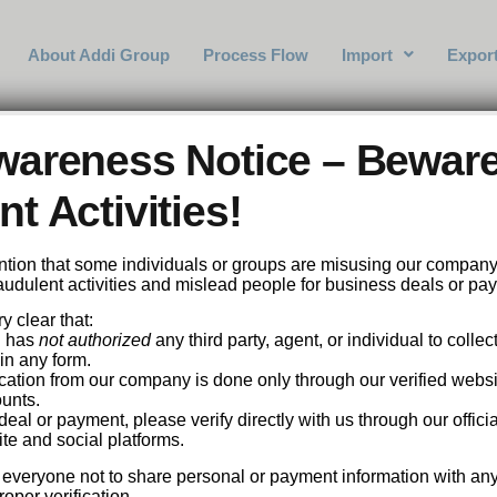
About Addi Group
Process Flow
Import
Expor
plica Teste Grátis 
wareness Notice – Beware
ão dos 720 Modos d
t Activities!
tention that some individuals or groups are misusing our compan
fraudulent activities and mislead people for business deals or pa
y clear that:
. has
not authorized
any third party, agent, or individual to collec
in any form.
cation from our company is done only through our verified website
unts.
al or payment, please verify directly with us through our officia
te and social platforms.
 everyone not to share personal or payment information with an
oper verification.