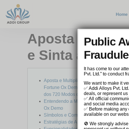
Home
Aposta e Multi
Public A
e Sinta a Emoç
Fraudulen
It has come to our at
Pvt. Ltd.” to conduct 
Aposta e Multiplica: Teste Grátis
We want to make it ver
Fortune Ox Demo e Sinta a Emoção
✅ Addi Alloys Pvt. Ltd
deals, or represent us 
dos 720 Modos de Ganhar!
✅ All official communi
Entendendo a Mecânica do Fortune
and social media acco
Ox Demo
✅ Before making any de
available on our websi
Símbolos e Combinações Vencedoras
Estratégias de Apostas
🚫 We strongly advise
Funcionalidades Especiais e Rodadas
represent us without pr