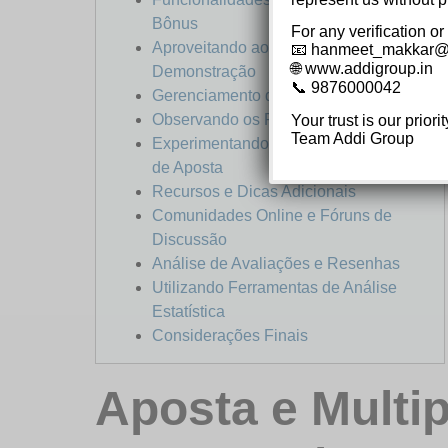
Bônus
For any verification or
Aproveitando ao Máximo o Modo
📧 hanmeet_makkar@
🌐 www.addigroup.in
Demonstração
📞 9876000042
Gerenciamento de Banca Virtual
Observando os Padrões do Jogo
Your trust is our priorit
Team Addi Group
Experimentando Diferentes Tamanhos
de Aposta
Recursos e Dicas Adicionais
Comunidades Online e Fóruns de
Discussão
Análise de Avaliações e Resenhas
Utilizando Ferramentas de Análise
Estatística
Considerações Finais
Aposta e Multip