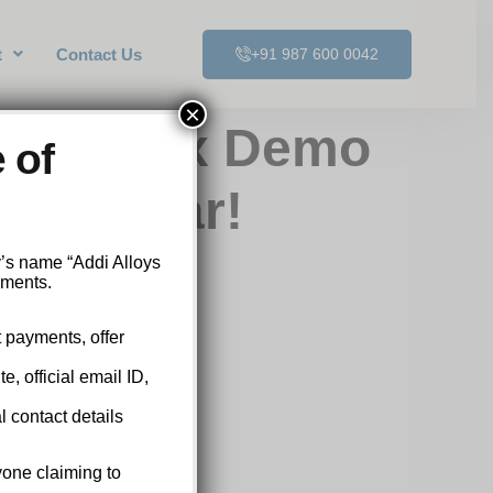
t
Contact Us
+91 987 600 0042
×
Fortune Ox Demo
 of
e Ganhar!
y’s name “Addi Alloys
yments.
t payments, offer
, official email ID,
l contact details
yone claiming to