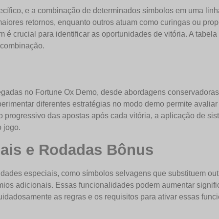
ecífico, e a combinação de determinados símbolos em uma linh
maiores retornos, enquanto outros atuam como curingas ou pr
 é crucial para identificar as oportunidades de vitória. A tabel
a combinação.
egadas no Fortune Ox Demo, desde abordagens conservadoras q
imentar diferentes estratégias no modo demo permite avaliar su
progressivo das apostas após cada vitória, a aplicação de sist
 jogo.
iais e Rodadas Bônus
idades especiais, como símbolos selvagens que substituem ou
os adicionais. Essas funcionalidades podem aumentar signific
idadosamente as regras e os requisitos para ativar essas func