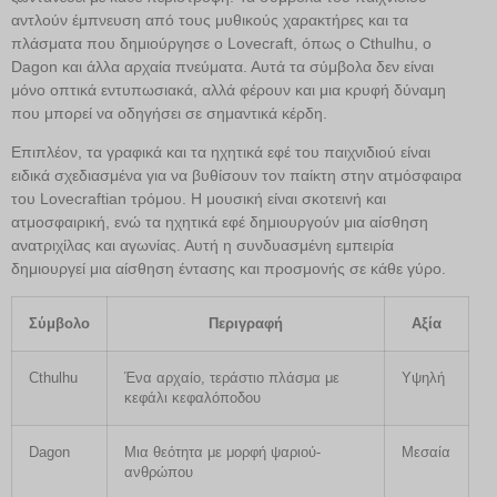
αντλούν έμπνευση από τους μυθικούς χαρακτήρες και τα
πλάσματα που δημιούργησε ο Lovecraft, όπως ο Cthulhu, ο
Dagon και άλλα αρχαία πνεύματα. Αυτά τα σύμβολα δεν είναι
μόνο οπτικά εντυπωσιακά, αλλά φέρουν και μια κρυφή δύναμη
που μπορεί να οδηγήσει σε σημαντικά κέρδη.
Επιπλέον, τα γραφικά και τα ηχητικά εφέ του παιχνιδιού είναι
ειδικά σχεδιασμένα για να βυθίσουν τον παίκτη στην ατμόσφαιρα
του Lovecraftian τρόμου. Η μουσική είναι σκοτεινή και
ατμοσφαιρική, ενώ τα ηχητικά εφέ δημιουργούν μια αίσθηση
ανατριχίλας και αγωνίας. Αυτή η συνδυασμένη εμπειρία
δημιουργεί μια αίσθηση έντασης και προσμονής σε κάθε γύρο.
Σύμβολο
Περιγραφή
Αξία
Cthulhu
Ένα αρχαίο, τεράστιο πλάσμα με
Υψηλή
κεφάλι κεφαλόποδου
Dagon
Μια θεότητα με μορφή ψαριού-
Μεσαία
ανθρώπου