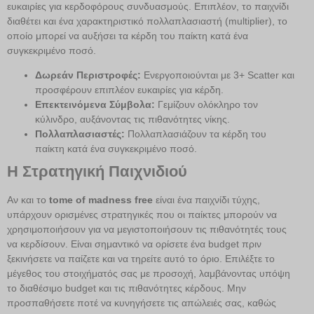
ευκαιρίες για κερδοφόρους συνδυασμούς. Επιπλέον, το παιχνίδι
διαθέτει και ένα χαρακτηριστικό πολλαπλασιαστή (multiplier), το
οποίο μπορεί να αυξήσει τα κέρδη του παίκτη κατά ένα
συγκεκριμένο ποσό.
Δωρεάν Περιστροφές:
Ενεργοποιούνται με 3+ Scatter και
προσφέρουν επιπλέον ευκαιρίες για κέρδη.
Επεκτεινόμενα Σύμβολα:
Γεμίζουν ολόκληρο τον
κύλινδρο, αυξάνοντας τις πιθανότητες νίκης.
Πολλαπλασιαστές:
Πολλαπλασιάζουν τα κέρδη του
παίκτη κατά ένα συγκεκριμένο ποσό.
Η Στρατηγική Παιχνιδιού
Αν και το
tome of madness free
είναι ένα παιχνίδι τύχης,
υπάρχουν ορισμένες στρατηγικές που οι παίκτες μπορούν να
χρησιμοποιήσουν για να μεγιστοποιήσουν τις πιθανότητές τους
να κερδίσουν. Είναι σημαντικό να ορίσετε ένα budget πριν
ξεκινήσετε να παίζετε και να τηρείτε αυτό το όριο. Επιλέξτε το
μέγεθος του στοιχήματός σας με προσοχή, λαμβάνοντας υπόψη
το διαθέσιμο budget και τις πιθανότητες κέρδους. Μην
προσπαθήσετε ποτέ να κυνηγήσετε τις απώλειές σας, καθώς