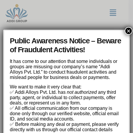
×
Αποκαλύψτε τα Μυστήρια και
Public Awareness Notice – Beware
τους Κερδισμένους
of Fraudulent Activities!
Συνδυασμούς στο tome of
madness free, ένα Σλοτ
It has come to our attention that some individuals or
groups are misusing our company’s name “Addi
Εμπνευσμ
Alloys Pvt. Ltd.” to conduct fraudulent activities and
mislead people for business deals or payments.
We want to make it very clear that:
✅ Addi Alloys Pvt. Ltd. has
not authorized
any third
Αποκαλύψτε τα Μυστήρια και τους
party, agent, or individual to collect payments, offer
Κερδισμένους Συνδυασμούς στο tome of
deals, or represent us in any form.
madness free, ένα Σλοτ Εμπνευσμένο από
✅ All official communication from our company is
τον Λαβκραφτ με Επεκτεινόμενα Σύμβολα
done only through our verified website, official email
ID, and social media accounts.
και Πολλαπλασιαστές.
✅ Before making any deal or payment, please verify
Η Θεματολογία και τα Σύμβολα του Tome of
directly with us through our official contact details
Madness