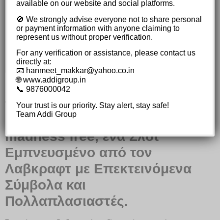
available on our website and social platforms.
Μπόνους και Ειδικά Χαρακτηριστικά
Η Στρατηγική Παιχνιδιού
🚫 We strongly advise everyone not to share personal
or payment information with anyone claiming to
Συμβουλές για Ασφαλή Παιχνίδια και
represent us without proper verification.
Υπεύθυνη Συμπεριφορά
Συνοψίζοντας την Εμπειρία ‘Tome of
For any verification or assistance, please contact us
Madness’
directly at:
📧 hanmeet_makkar@yahoo.co.in
🌐 www.addigroup.in
Αποκαλύψτε τα Μυστήρια και
📞 9876000042
τους Κερδισμένους
Your trust is our priority. Stay alert, stay safe!
Team Addi Group
Συνδυασμούς στο tome of
madness free, ένα Σλοτ
Εμπνευσμένο από τον
Λαβκραφτ με Επεκτεινόμενα
Σύμβολα και
Πολλαπλασιαστές.