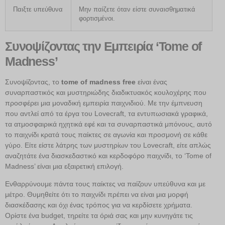
Παιξτε υπεύθυνα
Μην παίζετε όταν είστε συναισθηματικά
φορτισμένοι.
Συνοψίζοντας την Εμπειρία ‘Tome of
Madness’
Συνοψίζοντας, το
tome of madness free
είναι ένας
συναρπαστικός και μυστηριώδης διαδικτυακός κουλοχέρης που
προσφέρει μια μοναδική εμπειρία παιχνιδιού. Με την έμπνευση
που αντλεί από τα έργα του Lovecraft, τα εντυπωσιακά γραφικά,
τα ατμοσφαιρικά ηχητικά εφέ και τα συναρπαστικά μπόνους, αυτό
το παιχνίδι κρατά τους παίκτες σε αγωνία και προσμονή σε κάθε
γύρο. Είτε είστε λάτρης των μυστηρίων του Lovecraft, είτε απλώς
αναζητάτε ένα διασκεδαστικό και κερδοφόρο παιχνίδι, το ‘Tome of
Madness’ είναι μια εξαιρετική επιλογή.
Ενθαρρύνουμε πάντα τους παίκτες να παίζουν υπεύθυνα και με
μέτρο. Θυμηθείτε ότι το παιχνίδι πρέπει να είναι μια μορφή
διασκέδασης και όχι ένας τρόπος για να κερδίσετε χρήματα.
Ορίστε ένα budget, τηρείτε τα όριά σας και μην κυνηγάτε τις