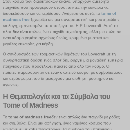
Στον κόσμο των διαδικτυακών καζίνο, υπάρχουν αμέτρητα
παιχνίδια που προσφέρουν στους παίκτες την ευκαιρία να
διασκεδάσουν και να κερδίσουν. Ανάμεσα σε αυτά, το
tome of
madness free
ξεχωρίζει ως μια συναρπαστική και μυστηριώδης
επιλογή, εμπνευσμένη από τα έργα του H.P. Lovecraft. Αυτό το
σλοτ δεν είναι απλώς ένα παιχνίδι τυχαιότητας, αλλά μια πύλη σε
έναν κόσμο γεμάτο αρχαίους θεούς, κρυμμένα μυστικά και
μεγάλες ευκαιρίες για κέρδη.
Ο συνδυασμός των τρομακτικών θεμάτων του Lovecraft με τη
συναρπαστική δράση ενός σλοτ δημιουργεί μια μοναδική εμπειρία
παιχνιδιού που προσελκύει παίκτες από όλο τον κόσμο. Οι
παίκτες παρασύρονται σε έναν σκοτεινό κόσμο, με συμβολισμούς
και ατμόσφαιρα που δημιουργούν μια αίσθηση μυστηρίου και
αγωνίας.
Η Θεματολογία και τα Σύμβολα του
Tome of Madness
Το
tome of madness free
δεν
είναι απλώς ένα παιχνίδι με ρόδες
και σύμβολα. Είναι μια αφήγηση, ένας χαμένος κόσμος που
ζωντανεύει με κάθε περιστροφή. Τα σύμβολα του παιχνιδιού