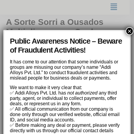
A Sorte Sorri a Ousados
Multiplique seus Ganhos
×
Public Awareness Notice – Beware
com o fortune mouse e a
of Fraudulent Activities!
Emoção Contínua dos
Símbolos
It has come to our attention that some individuals or
groups are misusing our company’s name “Addi
Alloys Pvt. Ltd.” to conduct fraudulent activities and
mislead people for business deals or payments.
A Sorte Sorri a Ousados: Multiplique seus
We want to make it very clear that:
Ganhos com o fortune mouse e a Emoção
✅ Addi Alloys Pvt. Ltd. has
not authorized
any third
Contínua dos Símbolos Premiados!
party, agent, or individual to collect payments, offer
Como Funciona o Fortune Mouse: Uma
deals, or represent us in any form.
Visão Geral
✅ All official communication from our company is
done only through our verified website, official email
Estratégias de Apostas para o Fortune
ID, and social media accounts.
Mouse
✅ Before making any deal or payment, please verify
A Importância da Probabilidade e do
directly with us through our official contact details
Retorno ao Jogador (RTP)