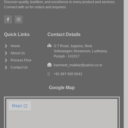
Discover quality, tradition, and excellence in every product and services.
Connect with us for orders and inquiries.
Quick Links
Contact Details
Home
G T Road, Jugiana, Near
Volkswagen Showroom, Ludhiana,
About Us
Punjab - 141017
Process Flow
hanmeet_makkar@yahoo.co.in
Contact Us
+91 987 600 0042
Google Map