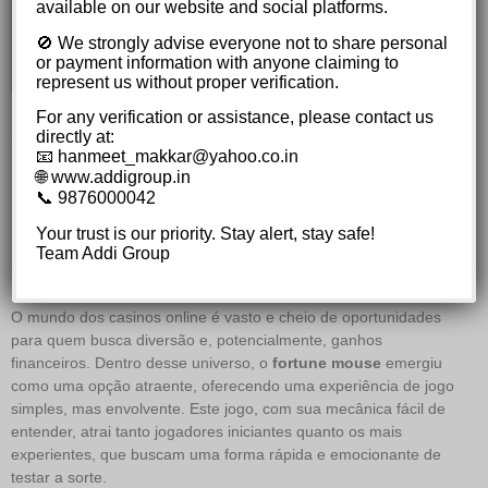
available on our website and social platforms.
Dicas Práticas para Jogar Fortune Mouse
🚫 We strongly advise everyone not to share personal
com Segurança
or payment information with anyone claiming to
Recursos Adicionais e Informações Úteis
represent us without proper verification.
For any verification or assistance, please contact us
A Sorte Sorri a Ousados:
directly at:
Multiplique seus Ganhos com
📧 hanmeet_makkar@yahoo.co.in
🌐 www.addigroup.in
o fortune mouse e a Emoção
📞 9876000042
Contínua dos Símbolos
Your trust is our priority. Stay alert, stay safe!
Team Addi Group
Premiados!
O mundo dos casinos online é vasto e cheio de oportunidades
para quem busca diversão e, potencialmente, ganhos
financeiros. Dentro desse universo, o
fortune mouse
emergiu
como uma opção atraente, oferecendo uma experiência de jogo
simples, mas envolvente. Este jogo, com sua mecânica fácil de
entender, atrai tanto jogadores iniciantes quanto os mais
experientes, que buscam uma forma rápida e emocionante de
testar a sorte.