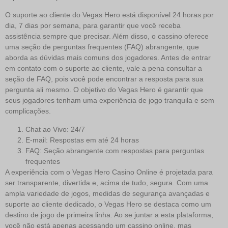
O suporte ao cliente do Vegas Hero está disponível 24 horas por
dia, 7 dias por semana, para garantir que você receba
assistência sempre que precisar. Além disso, o cassino oferece
uma seção de perguntas frequentes (FAQ) abrangente, que
aborda as dúvidas mais comuns dos jogadores. Antes de entrar
em contato com o suporte ao cliente, vale a pena consultar a
seção de FAQ, pois você pode encontrar a resposta para sua
pergunta ali mesmo. O objetivo do Vegas Hero é garantir que
seus jogadores tenham uma experiência de jogo tranquila e sem
complicações.
Chat ao Vivo: 24/7
E-mail: Respostas em até 24 horas
FAQ: Seção abrangente com respostas para perguntas
frequentes
A experiência com o Vegas Hero Casino Online é projetada para
ser transparente, divertida e, acima de tudo, segura. Com uma
ampla variedade de jogos, medidas de segurança avançadas e
suporte ao cliente dedicado, o Vegas Hero se destaca como um
destino de jogo de primeira linha. Ao se juntar a esta plataforma,
você não está apenas acessando um cassino online, mas