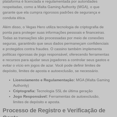
plataforma é licenciada e regulamentada por autoridades
respeitadas, como a Malta Gaming Authority (MGA), o que
garante que ela cumpra rigorosos padrões de segurança e
conduta ética.
Além disso, o Vegas Hero utiliza tecnologia de criptografia de
ponta para proteger suas informações pessoais e financeiras.
Todas as transações são processadas por meio de conexões
seguras, garantindo que seus dados permaneçam confidenciais
e protegidos contra fraudes. O cassino também implementa
políticas rigorosas de jogo responsável, oferecendo ferramentas
e recursos para ajudar seus jogadores a controlar seus gastos e
evitar o vício em jogos de azar. Você pode definir limites de
depósito, limites de aposta e autoexclusão, se necessário.
Licenciamento e Regulamentação:
MGA (Malta Gaming
Authority)
Criptografia:
Tecnologia SSL de última geração
Jogo Responsável:
Ferramentas de autoexclusão,
limites de depósito e aposta.
Processo de Registro e Verificação de