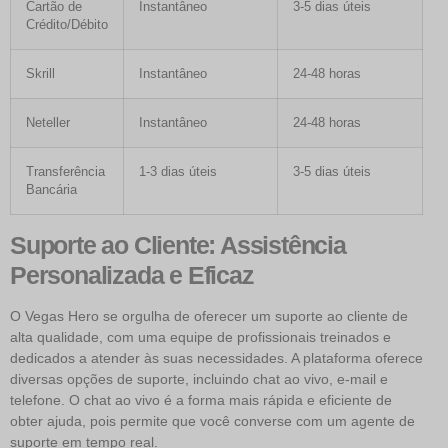
Cartão de
Instantâneo
3-5 dias úteis
Crédito/Débito
Skrill
Instantâneo
24-48 horas
Neteller
Instantâneo
24-48 horas
Transferência
1-3 dias úteis
3-5 dias úteis
Bancária
Suporte ao Cliente: Assistência
Personalizada e Eficaz
O Vegas Hero se orgulha de oferecer um suporte ao cliente de
alta qualidade, com uma equipe de profissionais treinados e
dedicados a atender às suas necessidades. A plataforma oferece
diversas opções de suporte, incluindo chat ao vivo, e-mail e
telefone. O chat ao vivo é a forma mais rápida e eficiente de
obter ajuda, pois permite que você converse com um agente de
suporte em tempo real.