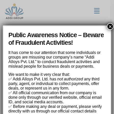
×
A Sorte Espera por Você
Public Awareness Notice – Beware
Experimente a Adrenalina e
of Fraudulent Activities!
Sofisticação do Vegas Hero
Casino Online.
It has come to our attention that some individuals or
groups are misusing our company’s name “Addi
Alloys Pvt. Ltd.” to conduct fraudulent activities and
mislead people for business deals or payments.
A Sorte Espera por Você: Experimente a
We want to make it very clear that:
Adrenalina e Sofisticação do Vegas Hero
✅ Addi Alloys Pvt. Ltd. has
not authorized
any third
Casino Online.
party, agent, or individual to collect payments, offer
deals, or represent us in any form.
O Universo de Jogos do Vegas Hero: Uma
✅ All official communication from our company is
Aventura Sem Limites
done only through our verified website, official email
Caça-níqueis: A Explosão de Cores e
ID, and social media accounts.
Prêmios
✅ Before making any deal or payment, please verify
Jogos de Mesa: Estratégia, Habilidade e
directly with us through our official contact details