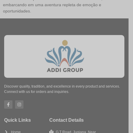
embarcando em uma aventura repleta de emoção e
oportunidades.
Discover quality, tradition, and excellence in every product and services.
Connect with us for orders and inquiries.
Quick Links
Contact Details
Home
G T Road, Jugiana, Near