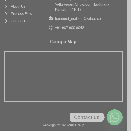
Volkswagen Showroom, Ludhiana,
About Us
Punjab - 141017
Process Flow
hanmeet_makkar@yahoo.co.in
Contact Us
+91 987 600 0042
Google Map
Contact us
Copyright © 2025 Addi Group