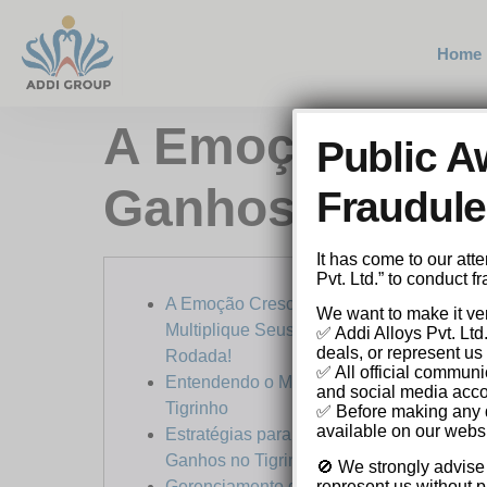
Home
A Emoção Cresc
Public A
Ganhos a Cada
Fraudulen
It has come to our at
Pvt. Ltd.” to conduct 
A Emoção Crescente do tigrinho:
We want to make it ver
Multiplique Seus Ganhos a Cada
✅ Addi Alloys Pvt. Ltd
deals, or represent us 
Rodada!
✅ All official communi
Entendendo o Mecanismo do Jogo
and social media acco
Tigrinho
✅ Before making any de
available on our websi
Estratégias para Maximizar Seus
Ganhos no Tigrinho
🚫 We strongly advise
Gerenciamento de Banca: A Chave
represent us without pr