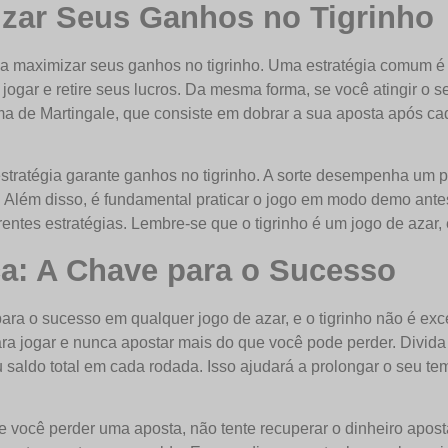
izar Seus Ganhos no Tigrinho
a maximizar seus ganhos no tigrinho. Uma estratégia comum é d
 jogar e retire seus lucros. Da mesma forma, se você atingir o se
stema de Martingale, que consiste em dobrar a sua aposta após c
tratégia garante ganhos no tigrinho. A sorte desempenha um pap
Além disso, é fundamental praticar o jogo em modo demo antes
rentes estratégias. Lembre-se que o tigrinho é um jogo de azar, 
a: A Chave para o Sucesso
ara o sucesso em qualquer jogo de azar, e o tigrinho não é ex
ara jogar e nunca apostar mais do que você pode perder. Divi
do total em cada rodada. Isso ajudará a prolongar o seu tempo
 Se você perder uma aposta, não tente recuperar o dinheiro apo