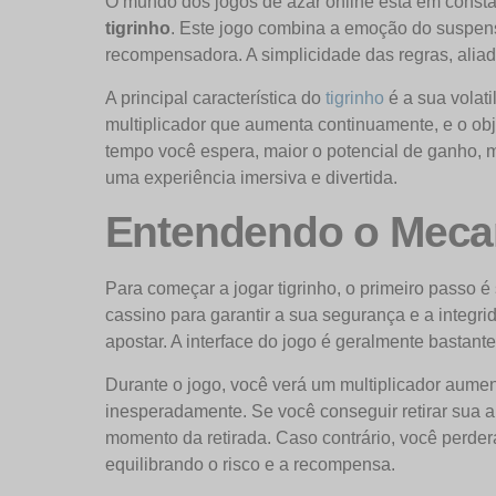
O mundo dos jogos de azar online está em const
tigrinho
. Este jogo combina a emoção do suspen
recompensadora. A simplicidade das regras, aliada
A principal característica do
tigrinho
é a sua volat
multiplicador que aumenta continuamente, e o obje
tempo você espera, maior o potencial de ganho, ma
uma experiência imersiva e divertida.
Entendendo o Meca
Para começar a jogar tigrinho, o primeiro passo é 
cassino para garantir a sua segurança e a integr
apostar. A interface do jogo é geralmente bastant
Durante o jogo, você verá um multiplicador aument
inesperadamente. Se você conseguir retirar sua ap
momento da retirada. Caso contrário, você perder
equilibrando o risco e a recompensa.