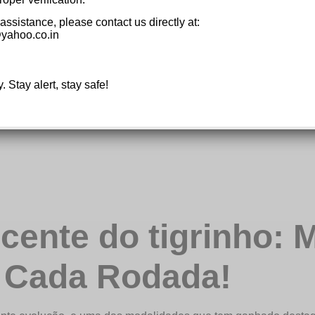
 assistance, please contact us directly at:
yahoo.co.in
y. Stay alert, stay safe!
ente do tigrinho: M
 Cada Rodada!