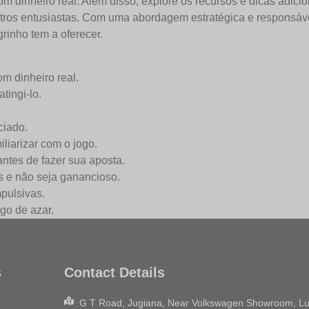
 dinheiro real. Além disso, explore os recursos e dicas adicion
ros entusiastas. Com uma abordagem estratégica e responsáv
rinho tem a oferecer.
m dinheiro real.
tingi-lo.
ciado.
iarizar com o jogo.
ntes de fazer sua aposta.
s e não seja ganancioso.
pulsivas.
ogo de azar.
s
Contact Details
G T Road, Jugiana, Near Volkswagen Showroom, Lu