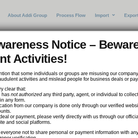
About Addi Group
Process Flow
Import
Expor
ente do tigrinho Mu
wareness Notice – Beware
 Rodada!_11
t Activities!
tention that some individuals or groups are misusing our compan
fraudulent activities and mislead people for business deals or pa
y clear that:
. has
not authorized
any third party, agent, or individual to collec
in any form.
cation from our company is done only through our verified website
unts.
al or payment, please verify directly with us through our officia
te and social platforms.
 everyone not to share personal or payment information with an
oper verification.