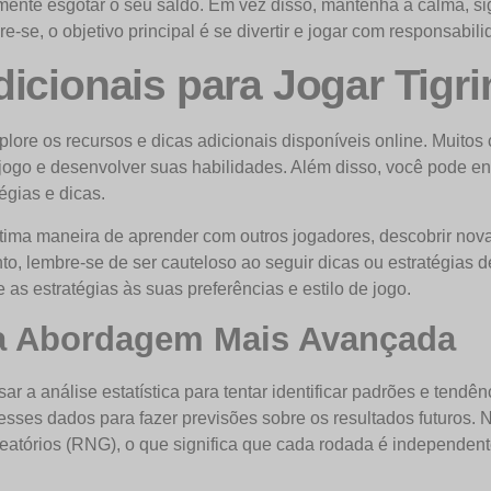
mente esgotar o seu saldo. Em vez disso, mantenha a calma, si
-se, o objetivo principal é se divertir e jogar com responsabili
icionais para Jogar Tigr
lore os recursos e dicas adicionais disponíveis online. Muitos 
 jogo e desenvolver suas habilidades. Além disso, você pode e
égias e dicas.
ima maneira de aprender com outros jogadores, descobrir novas
to, lembre-se de ser cauteloso ao seguir dicas ou estratégias 
e as estratégias às suas preferências e estilo de jogo.
ma Abordagem Mais Avançada
 a análise estatística para tentar identificar padrões e tendênc
sses dados para fazer previsões sobre os resultados futuros. No
órios (RNG), o que significa que cada rodada é independente d