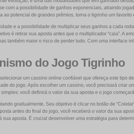
ante evolução, e uma das modalidades que tem ganhado destaqu
se com a possibilidade de ganhos exponenciais, atraindo jog
 ao potencial de grandes prêmios, torna o tigrinho um favorito 
ilidade e a possibilidade de multiplicar seus ganhos a cada ro
tivo é retirar sua aposta antes que o multiplicador “caia”. A 
s também maior o risco de perder tudo. Com uma interface intuit
nismo do Jogo Tigrinho
selecionar um cassino online confiável que ofereça este tipo de
idade do jogo. Após escolher um cassino, você precisará criar 
e simples: você definirá o valor da sua aposta e o jogo começará
ando gradualmente. Seu objetivo é clicar no botão de “Coletar”
osta antes do final do jogo, você receberá o valor da sua apost
á sua aposta. É crucial desenvolver uma estratégia para determ