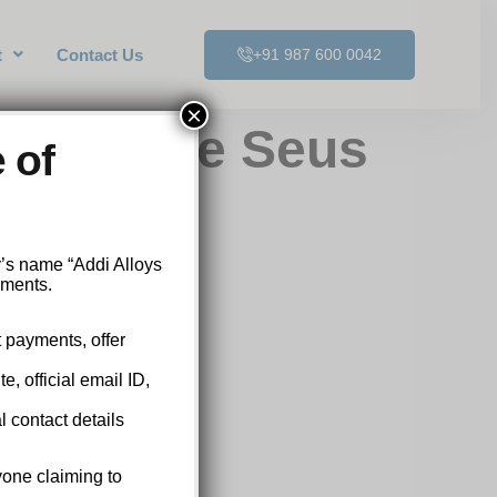
t
Contact Us
+91 987 600 0042
×
ltiplique Seus
 of
y’s name “Addi Alloys
yments.
t payments, offer
, official email ID,
l contact details
yone claiming to