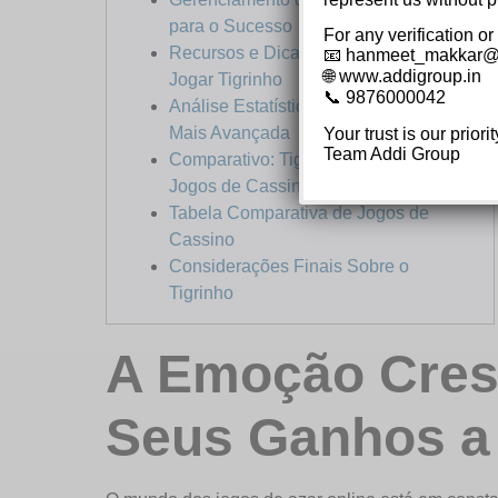
para o Sucesso
For any verification or
Recursos e Dicas Adicionais para
📧 hanmeet_makkar@
🌐 www.addigroup.in
Jogar Tigrinho
📞 9876000042
Análise Estatística: Uma Abordagem
Mais Avançada
Your trust is our priorit
Team Addi Group
Comparativo: Tigrinho versus Outros
Jogos de Cassino
Tabela Comparativa de Jogos de
Cassino
Considerações Finais Sobre o
Tigrinho
A Emoção Cresc
Seus Ganhos a