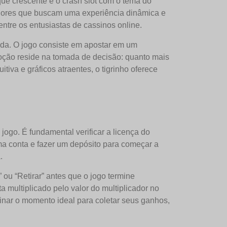
e crescente é o crash slot com o tema do
adores que buscam uma experiência dinâmica e
entre os entusiastas de cassinos online.
dada. O jogo consiste em apostar em um
emoção reside na tomada de decisão: quanto mais
iva e gráficos atraentes, o tigrinho oferece
 jogo. É fundamental verificar a licença do
uma conta e fazer um depósito para começar a
.
 ou “Retirar” antes que o jogo termine
a multiplicado pelo valor do multiplicador no
inar o momento ideal para coletar seus ganhos,